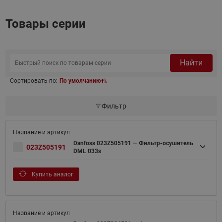
Товары серии
Найти
Сортировать по:
По умолчанию
Фильтр
Danfoss 023Z505191 — Фильтр-осушитель
023Z505191
DML 033s
Купить аналог