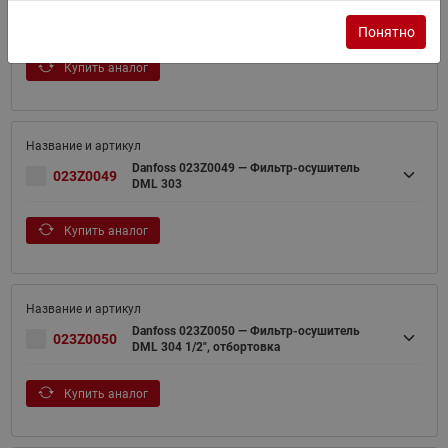
Danfoss 023Z504591 — Фильтр-осушитель
023Z504591
DML 165
Понятно
Купить аналог
Danfoss 023Z0049 — Фильтр-осушитель
023Z0049
DML 303
Купить аналог
Danfoss 023Z0050 — Фильтр-осушитель
023Z0050
DML 304 1/2", отбортовка
Купить аналог