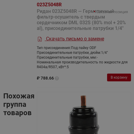
023Z5048R
Ридан 023Z5048R — Герметичный
Заказная позиция
фильтр-осушитель с твердым
сердечником DML 032S (80% mol + 20%
al), присоединительные патрубки 1/4"
Скачать письмо о замене
Тип присоединения:
Под пайку ODF
Присоединительные патрубки, дюйм:
1/4"
Присоединительные патрубки, мм:
-
Номинальная производительность по жидкости для
R404a/R507, кВт*:
5
В корзину
₽
788.66
Похожая
группа
товаров