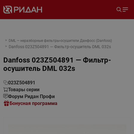
DML — неразборные фильтры-осушители Данфосс (Danfoss)
Danfoss 023Z504891 — Фильтр-осушитель DML 032s
Danfoss 023Z504891 — Фильтр-
осушитель DML 032s
023Z504891
Товары серии
Форум Ридан Профи
Бонусная программа