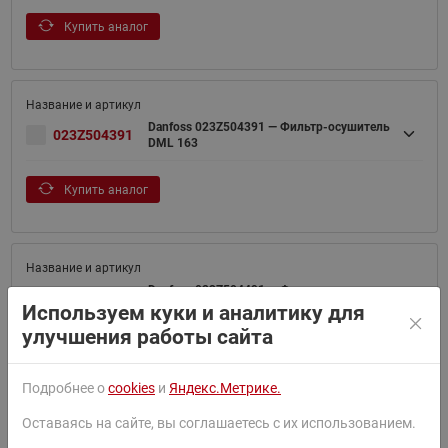
Купить аналог
Danfoss 023Z504391 — Фильтр-осушитель
023Z504391
DML 163
Купить аналог
Danfoss 023Z504491 — Фильтр-осушитель
023Z504491
DML 164
Используем куки и аналитику для
улучшения работы сайта
Купить аналог
Подробнее о
cookies
и
Яндекс.Метрике.
Оставаясь на сайте, вы соглашаетесь с их использованием.