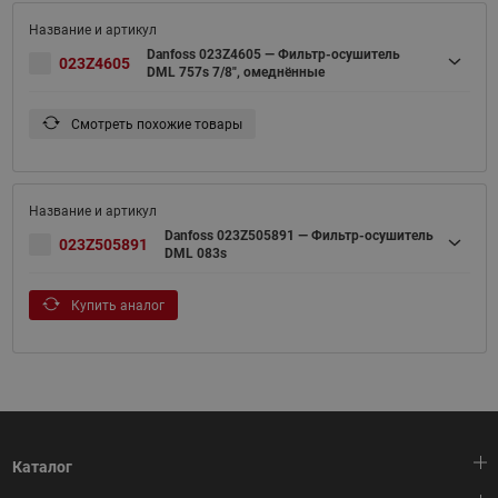
Danfoss 023Z4605 — Фильтр-осушитель
023Z4605
DML 757s 7/8", омеднённые
Смотреть похожие товары
Danfoss 023Z505891 — Фильтр-осушитель
023Z505891
DML 083s
Купить аналог
Каталог