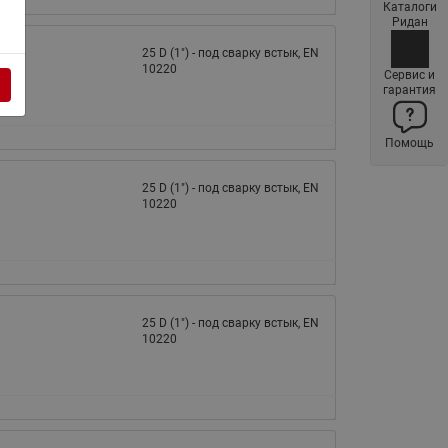
Каталоги
Латунные фильтры сетчатые
Ридан
Ридан (код 065B83xxR)
25 D (1") - под сварку встык, EN
10220
Нержавеющие фильтры
Сервис и
гарантия
сетчатые Ридан
Воздухоотводчики Airvent-R
Помощь
(Вентиляция) Ридан (код
06583xxR)
25 D (1") - под сварку встык, EN
Компенсаторы осевые
10220
сильфонные Ридан
Регуляторы давления Ридан
Клапаны редукционные Ридан
Гибкие вставки
25 D (1") - под сварку встык, EN
10220
Предохранительные клапаны
RSV
Латунные краны шаровые
запорные Ридан (код