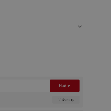
Ридан
ления
С
ые
Трубопроводная арматура
Стальные краны запорно-
регулирующие Ридан
нкты
ра
Стальные краны шаровые
запорные Ридан
Привод электрический АМВ
для шаровых кранов RJIP
Premium (Премиум)
Показать все
Краны шаровые чугунные
Найти
Ридан
тоты
Латунные краны шаровые
Фильтр
ы
запорные Ридан (код
065B83xxR)