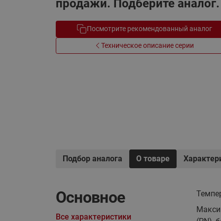
продажи. Подберите аналог.
Электрообогрев
Системы водоснабжения
Посмотрите рекомендованный аналог
Техническое описание серии
Подбор аналога
О товаре
Характер
Основное
Темпер
Макси
Все характеристики