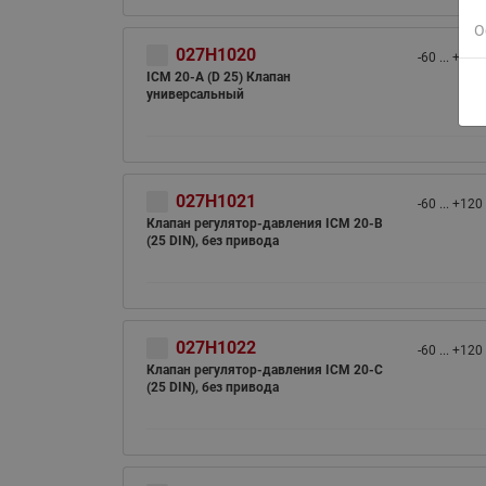
О
027H1020
-60 ... +120
ICM 20-A (D 25) Клапан
универсальный
027H1021
-60 ... +120
Клапан регулятор-давления ICM 20-B
(25 DIN), без привода
027H1022
-60 ... +120
Клапан регулятор-давления ICM 20-C
(25 DIN), без привода