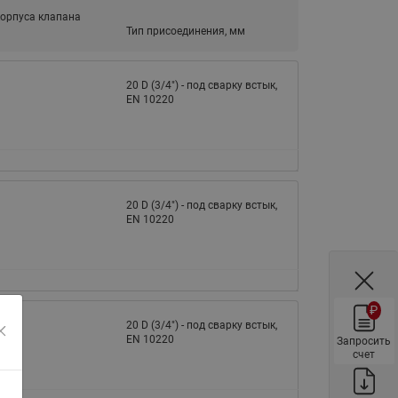
ы
орпуса клапана
Нержавеющие краны шаровые
Тип присоединения, мм
запорные Ридан
Затворы дисковые Ридан
20 D (3/4") - под сварку встык,
Латунные обратные клапаны
EN 10220
Ридан
Чугунные обратные клапаны/
затворы Ридан
Нержавеющие обратные
20 D (3/4") - под сварку встык,
клапаны Ридан
EN 10220
Фильтры сетчатые Ридан ФСФ
Балансировочные клапаны для
наружных систем
₽
Сильфонные компенсаторы
20 D (3/4") - под сварку встык,
для наружных систем
EN 10220
Запросить
счет
Фильтры сетчатые Ридан ФСФ
для наружных систем