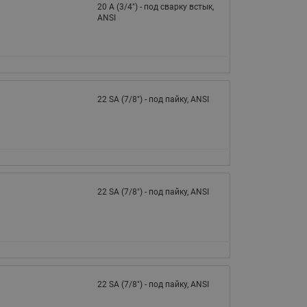
065B82xxR)
20 A (3/4") - под сварку встык,
ANSI
Латунные фильтры сетчатые
Ридан (код 065B82xxR)
Воздухоотводчики Airvent-R
Ридан (код 06582xxR)
22 SA (7/8") - под пайку, ANSI
22 SA (7/8") - под пайку, ANSI
22 SA (7/8") - под пайку, ANSI