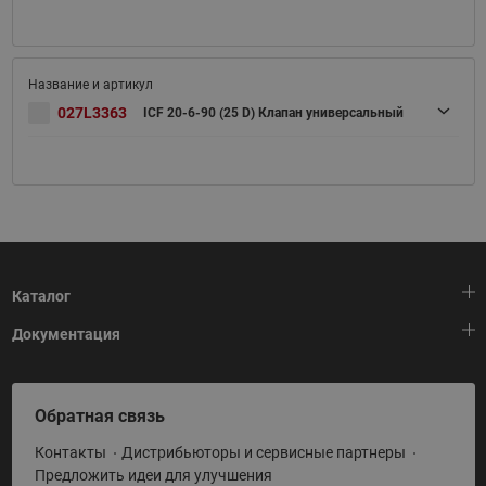
027L3363
ICF 20-6-90 (25 D) Клапан универсальный
Каталог
Документация
Тепловая автоматика
Холодильная техника
HeatPlatform (Тепловая платформа)
Обратная связь
Приводная техника
Полезные программы и инструменты
Контакты
Дистрибьюторы и сервисные партнеры
Промышленная автоматика
Условия поставки
Предложить идеи для улучшения