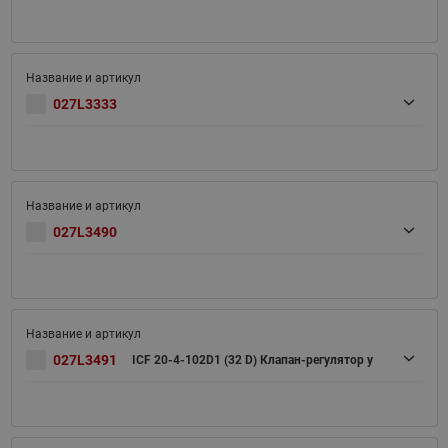
027L3333
027L3490
027L3491
ICF 20-4-102D1 (32 D) Клапан-регулятор у