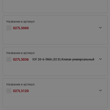
027L3060
027L3036
ICF 20-6-5MA (32 D) Клапан универсальный
027L3120