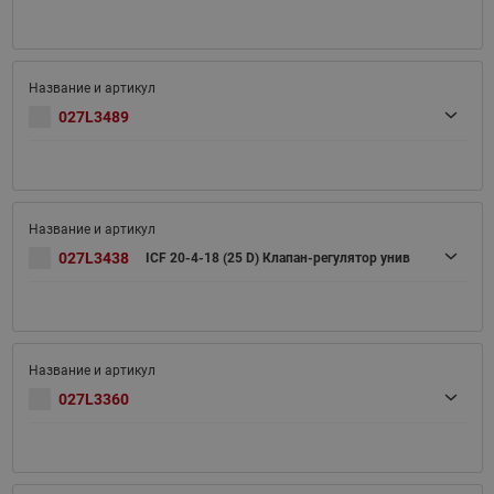
027L3489
027L3438
ICF 20-4-18 (25 D) Клапан-регулятор унив
027L3360