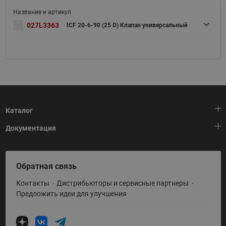
027L3363
ICF 20-6-90 (25 D) Клапан универсальный
Каталог
Документация
Тепловая автоматика
Холодильная техника
HeatPlatform (Тепловая платформа)
Обратная связь
Приводная техника
Полезные программы и инструменты
Контакты
Дистрибьюторы и сервисные партнеры
Промышленная автоматика
Условия поставки
Предложить идеи для улучшения
Теплый пол и снеготаяние
Политика по использованию ТЗ Ридан
Теплообменное оборудование