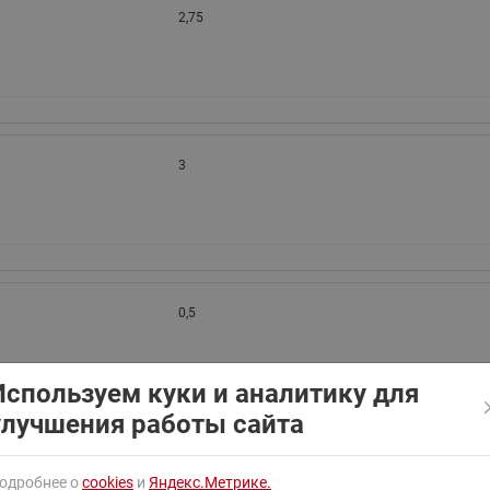
ходовыми клапанами
2,75
Преобразователь частот
Ридан RF-101
Узлы холодоснабжения с 3-
ходовыми клапанами
Узлы теплоснабжения с
комбинированным клапаном
AQT(F)-R
3
0,5
Используем куки и аналитику для
улучшения работы сайта
0,55
одробнее о
cookies
и
Яндекс.Метрике.