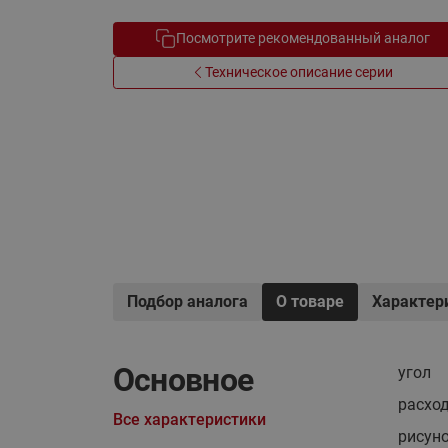
Электрообогрев
Системы водоснабжения
Посмотрите рекомендованный аналог
Техническое описание серии
Подбор аналога
О товаре
Характер
Основное
угол
расход
Все характеристики
рисун