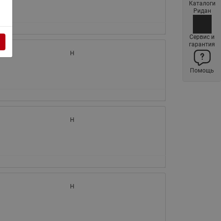
Каталоги
Латунные фильтры сетчатые
Ридан
Ридан (код 065B83xxR)
Нержавеющие фильтры
Сервис и
гарантия
сетчатые Ридан
H
Воздухоотводчики Airvent-R
Помощь
(Вентиляция) Ридан (код
06583xxR)
Компенсаторы осевые
сильфонные Ридан
H
Регуляторы давления Ридан
Клапаны редукционные Ридан
Гибкие вставки
Предохранительные клапаны
RSV
H
Латунные краны шаровые
запорные Ридан (код