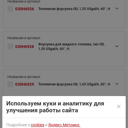
030H6926
Топливная форсунка OD, 1,35 USgal/h, 60°, H
Форсунка для жидкого топлива, тип OD,
030H6928
1,50 USgal/h, 60°, H
030H6929
Топливная форсунка OD, 1,65 USgal/h, 60°, H
Используем куки и аналитику для
улучшения работы сайта
Топливная форсунка 1.75GAL 60H CEN(пр.
030H6930
класс 0205902813)
Подробнее о
cookies
и
Яндекс.Метрике.