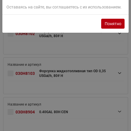
Оставаясь на сайте, вы соглашаетесь с их использованием.
Понятно
Форсунка жидкотопливная тип OD 0,30
030H8102
USGal/h, 80# H
Форсунка жидкотопливная тип OD 0,35
030H8103
USGal/h, 80# H
030H8904
0.40GAL 80H CEN