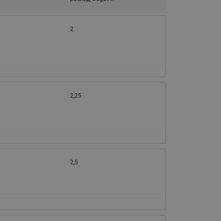
Ридан
ления
2
С
ые
Трубопроводная арматура
Стальные краны запорно-
регулирующие Ридан
нкты
ра
2,25
Стальные краны шаровые
запорные Ридан
Привод электрический АМВ
для шаровых кранов RJIP
Premium (Премиум)
2,5
Показать все
Краны шаровые чугунные
Ридан
тоты
Латунные краны шаровые
ы
запорные Ридан (код
065B83xxR)