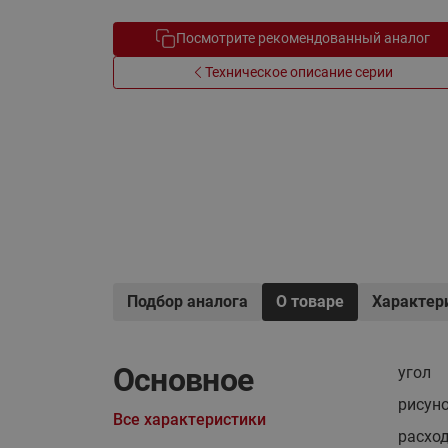
Электрообогрев
Системы водоснабжения
Посмотрите рекомендованный аналог
Техническое описание серии
Подбор аналога
О товаре
Характер
Основное
угол
рисун
Все характеристики
расход