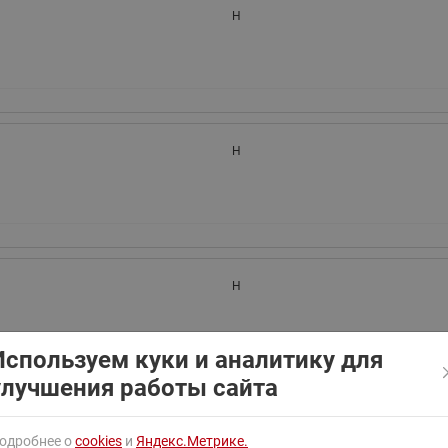
ходовыми клапанами
H
Преобразователь частот
Ридан RF-101
Узлы холодоснабжения с 3-
ходовыми клапанами
Узлы теплоснабжения с
комбинированным клапаном
AQT(F)-R
H
H
Используем куки и аналитику для
улучшения работы сайта
H
одробнее о
cookies
и
Яндекс.Метрике.