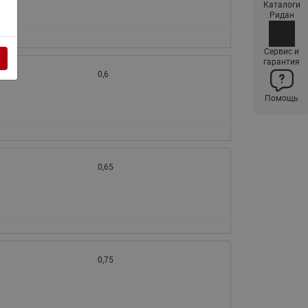
Каталоги
Латунные фильтры сетчатые
Ридан
Ридан (код 065B83xxR)
Нержавеющие фильтры
Сервис и
гарантия
сетчатые Ридан
0,6
Воздухоотводчики Airvent-R
Помощь
(Вентиляция) Ридан (код
06583xxR)
Компенсаторы осевые
сильфонные Ридан
0,65
Регуляторы давления Ридан
Клапаны редукционные Ридан
Гибкие вставки
Предохранительные клапаны
RSV
0,75
Латунные краны шаровые
запорные Ридан (код