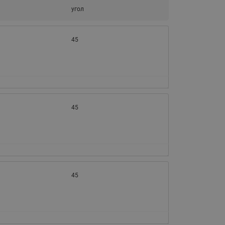
Ридан
ления
угол
С
45
ые
Трубопроводная арматура
Стальные краны запорно-
регулирующие Ридан
нкты
ра
Стальные краны шаровые
45
запорные Ридан
Привод электрический АМВ
для шаровых кранов RJIP
Premium (Премиум)
Показать все
Краны шаровые чугунные
45
Ридан
тоты
Латунные краны шаровые
ы
запорные Ридан (код
065B83xxR)