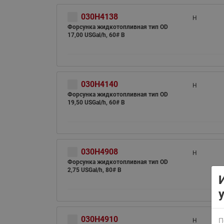
030H4138
H
Форсунка жидкотопливная тип OD
17,00 USGal/h, 60# B
030H4140
H
ВСЯ ПРОДУКЦИЯ
Форсунка жидкотопливная тип OD
19,50 USGal/h, 60# B
030H4908
H
Форсунка жидкотопливная тип OD
2,75 USGal/h, 80# B
030H4910
П
H