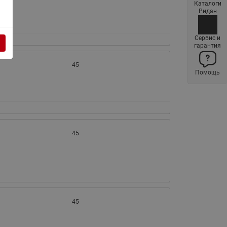
Каталоги
Латунные фильтры сетчатые
Ридан
Ридан (код 065B83xxR)
Нержавеющие фильтры
Сервис и
гарантия
сетчатые Ридан
Воздухоотводчики Airvent-R
45
Помощь
(Вентиляция) Ридан (код
06583xxR)
Компенсаторы осевые
сильфонные Ридан
Регуляторы давления Ридан
45
Клапаны редукционные Ридан
Гибкие вставки
Предохранительные клапаны
RSV
45
Латунные краны шаровые
запорные Ридан (код