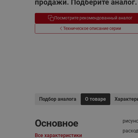
продажи. Подберите аналог.
Электрообогрев
Системы водоснабжения
Посмотрите рекомендованный аналог
Техническое описание серии
Подбор аналога
О товаре
Характер
Основное
рисун
расход
Все характеристики