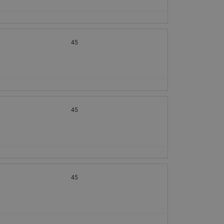
065B82xxR)
Латунные фильтры сетчатые
Ридан (код 065B82xxR)
45
Воздухоотводчики Airvent-R
Ридан (код 06582xxR)
45
45