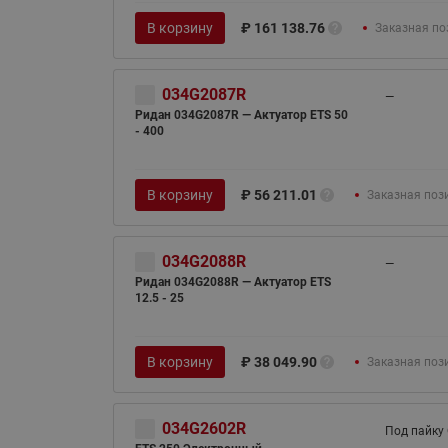
В корзину
₽
161 138.76
Заказная по
034G2087R
—
Ридан 034G2087R — Актуатор ETS 50
- 400
В корзину
₽
56 211.01
Заказная поз
034G2088R
—
Ридан 034G2088R — Актуатор ETS
12.5 - 25
В корзину
₽
38 049.90
Заказная поз
034G2602R
Под пайку