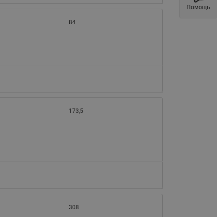
Помощь
Латунные фильтры сетчатые
Ридан (код 065B83xxR)
84
Нержавеющие фильтры
сетчатые Ридан
Воздухоотводчики Airvent-R
(Вентиляция) Ридан (код
06583xxR)
Компенсаторы осевые
сильфонные Ридан
173,5
Регуляторы давления Ридан
Клапаны редукционные Ридан
Гибкие вставки
Предохранительные клапаны
RSV
Латунные краны шаровые
запорные Ридан (код
308