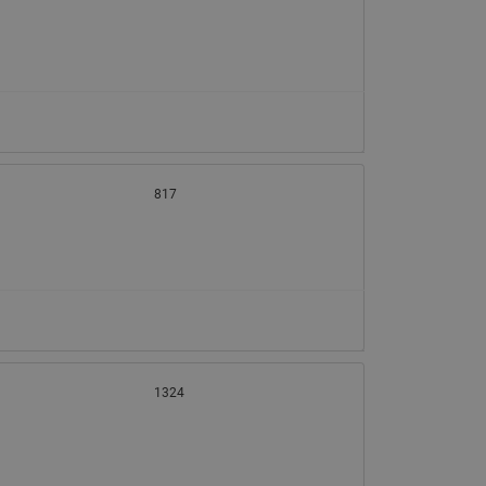
065B82xxR)
Латунные фильтры сетчатые
Ридан (код 065B82xxR)
Воздухоотводчики Airvent-R
Ридан (код 06582xxR)
817
1324