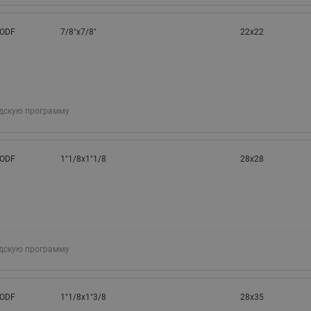
 ODF
7/8"x7/8"
22x22
адскую программу
 ODF
1"1/8x1"1/8
28x28
адскую программу
 ODF
1"1/8x1"3/8
28x35