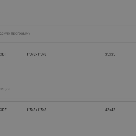
адскую программу
 ODF
1"3/8x1"3/8
35x35
зиция
 ODF
1"5/8x1"5/8
42x42