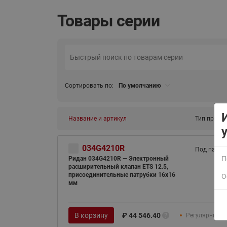
Товары серии
Сортировать по:
По умолчанию
ВСЯ ПРОДУКЦИЯ
Название и артикул
Тип присо
034G4210R
Под пайку
П
Ридан 034G4210R — Электронный
расширительный клапан ETS 12.5,
присоединительные патрубки 16x16
О
мм
В корзину
₽
44 546.40
Регулярные п