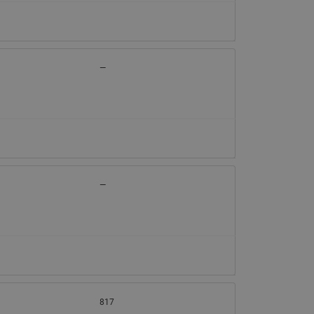
—
—
817