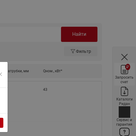
ы
Нержавеющие краны шаровые
запорные Ридан
Затворы дисковые Ридан
Латунные обратные клапаны
Найти
Ридан
Чугунные обратные клапаны/
Фильтр
затворы Ридан
Нержавеющие обратные
₽
ые патрубки, мм
Qном., кВт*
клапаны Ридан
Запросить
Фильтры сетчатые Ридан ФСФ
счет
43
Балансировочные клапаны для
наружных систем
Каталоги
Ридан
Сильфонные компенсаторы
для наружных систем
Сервис и
гарантия
Фильтры сетчатые Ридан ФСФ
для наружных систем