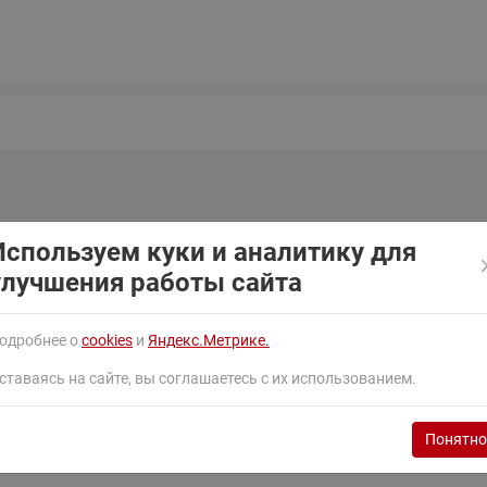
ходовыми клапанами
Преобразователь частот
Ридан RF-101
Узлы холодоснабжения с 3-
ходовыми клапанами
Узлы теплоснабжения с
комбинированным клапаном
AQT(F)-R
Используем куки и аналитику для
единения
Присоединительные патрубки, дюйм
Присоединительн
улучшения работы сайта
 ODF
5/8"x5/8"
16x16
одробнее о
cookies
и
Яндекс.Метрике.
ставаясь на сайте, вы соглашаетесь с их использованием.
Понятно
оставки