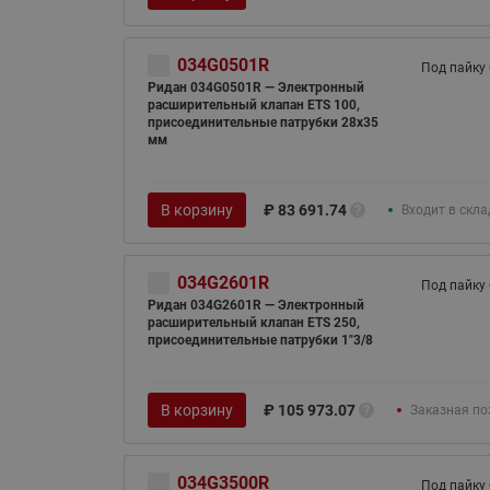
034G0501R
Под пайку
Ридан 034G0501R — Электронный
расширительный клапан ETS 100,
присоединительные патрубки 28х35
мм
В корзину
₽
83 691.74
Входит в скл
034G2601R
Под пайку
Ридан 034G2601R — Электронный
расширительный клапан ETS 250,
присоединительные патрубки 1"3/8
В корзину
₽
105 973.07
Заказная по
034G3500R
Под пайку