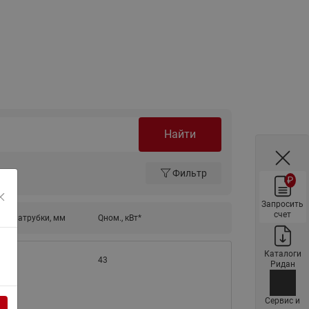
ы
Нержавеющие краны шаровые
запорные Ридан
Затворы дисковые Ридан
Латунные обратные клапаны
Ридан
Чугунные обратные клапаны/
затворы Ридан
Найти
Нержавеющие обратные
клапаны Ридан
Фильтр
₽
Фильтры сетчатые Ридан ФСФ
Запросить
Балансировочные клапаны для
счет
ые патрубки, мм
Qном., кВт*
наружных систем
Сильфонные компенсаторы
Каталоги
43
для наружных систем
Ридан
Фильтры сетчатые Ридан ФСФ
для наружных систем
Сервис и