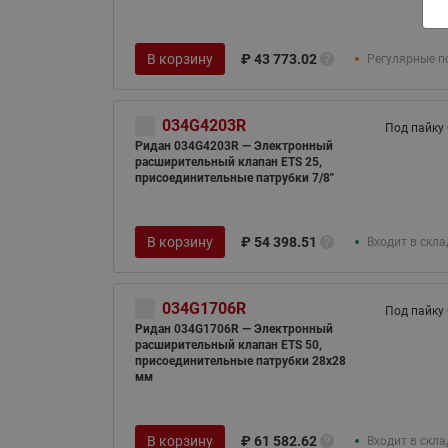
В корзину
₽
43 773.02
Регулярные п
034G4203R
Под пайку
Ридан 034G4203R — Электронный
расширительный клапан ETS 25,
присоединительные патрубки 7/8"
В корзину
₽
54 398.51
Входит в скл
034G1706R
Под пайку
Ридан 034G1706R — Электронный
расширительный клапан ETS 50,
присоединительные патрубки 28х28
мм
В корзину
₽
61 582.62
Входит в скл