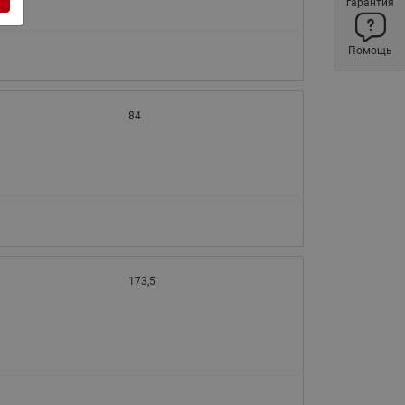
гарантия
Латунные фильтры сетчатые
Ридан (код 065B83xxR)
Помощь
Нержавеющие фильтры
сетчатые Ридан
Воздухоотводчики Airvent-R
84
(Вентиляция) Ридан (код
06583xxR)
Компенсаторы осевые
сильфонные Ридан
Регуляторы давления Ридан
Клапаны редукционные Ридан
173,5
Гибкие вставки
Предохранительные клапаны
RSV
Латунные краны шаровые
запорные Ридан (код