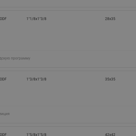
 ODF
1"1/8x1"3/8
28x35
адскую программу
 ODF
1"3/8x1"3/8
35x35
зиция
 ODF
1"5/8x1"5/8
42x42