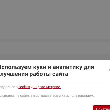
ходовыми клапанами
Преобразователь частот
Ридан RF-101
Узлы холодоснабжения с 3-
ходовыми клапанами
Узлы теплоснабжения с
комбинированным клапаном
AQT(F)-R
Используем куки и аналитику для
улучшения работы сайта
единения
Присоединительные патрубки, дюйм
Присоединительн
одробнее о
cookies
и
Яндекс.Метрике.
 ODF
5/8"x5/8"
16x16
ставаясь на сайте, вы соглашаетесь с их использованием.
Понятно