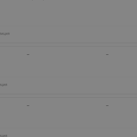
зиция
—
—
иция
—
—
иция