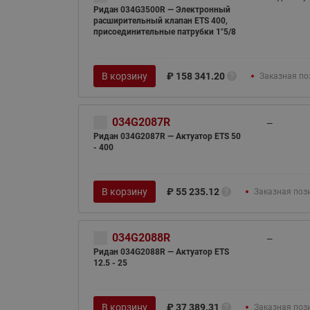
Ридан 034G3500R — Электронный
расширительный клапан ETS 400,
присоединительные патрубки 1"5/8
В корзину
₽
158 341.20
Заказная по
034G2087R
—
Ридан 034G2087R — Актуатор ETS 50
- 400
В корзину
₽
55 235.12
Заказная поз
034G2088R
—
Ридан 034G2088R — Актуатор ETS
12.5 - 25
В корзину
₽
37 389.31
Заказная поз