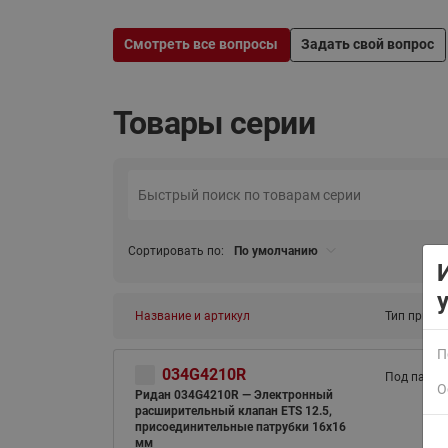
Смотреть все вопросы
Задать свой вопрос
Товары серии
ВСЯ ПРОДУКЦИЯ
Сортировать по:
По умолчанию
Название и артикул
Тип присо
П
034G4210R
Под пайку
О
Ридан 034G4210R — Электронный
расширительный клапан ETS 12.5,
присоединительные патрубки 16x16
мм