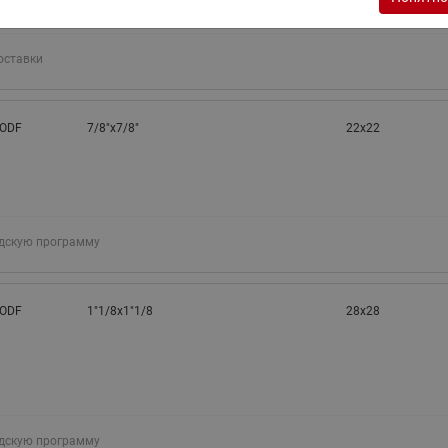
оставки
 ODF
7/8"x7/8"
22x22
адскую программу
 ODF
1"1/8x1"1/8
28x28
адскую программу