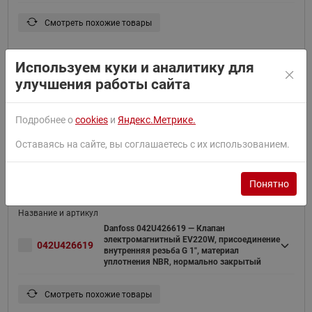
Смотреть похожие товары
Используем куки и аналитику для
улучшения работы сайта
Danfoss 042U426602 — Клапан
электромагнитный EV220W, присоединение
042U426602
внутренняя резьба G 1", материал
Подробнее о
cookies
и
Яндекс.Метрике.
уплотнения NBR, нормально закрытый
Оставаясь на сайте, вы соглашаетесь с их использованием.
Смотреть похожие товары
Понятно
Danfoss 042U426619 — Клапан
электромагнитный EV220W, присоединение
042U426619
внутренняя резьба G 1", материал
уплотнения NBR, нормально закрытый
Смотреть похожие товары