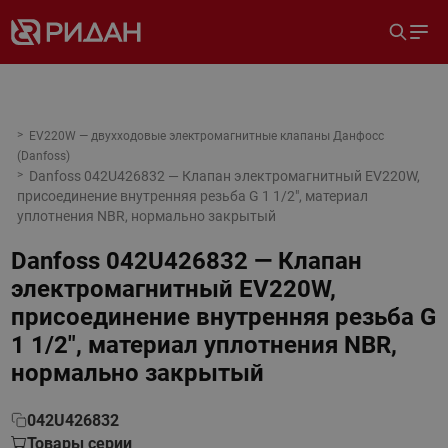
EV220W — двухходовые электромагнитные клапаны Данфосс
(Danfoss)
Danfoss 042U426832 — Клапан электромагнитный EV220W,
присоединение внутренняя резьба G 1 1/2", материал
уплотнения NBR, нормально закрытый
Danfoss 042U426832 — Клапан
электромагнитный EV220W,
присоединение внутренняя резьба G
1 1/2", материал уплотнения NBR,
нормально закрытый
042U426832
Товары серии