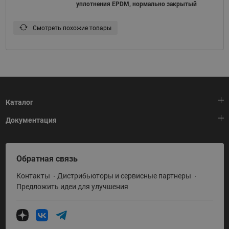
уплотнения EPDM, нормально закрытый
Смотреть похожие товары
Каталог
Документация
Тепловая автоматика
Холодильная техника
HeatPlatform (Тепловая платформа)
Обратная связь
Приводная техника
Полезные программы и инструменты
Контакты
Дистрибьюторы и сервисные партнеры
Промышленная автоматика
Условия поставки
Предложить идеи для улучшения
Теплый пол и снеготаяние
Политика по использованию ТЗ Ридан
Теплообменное оборудование