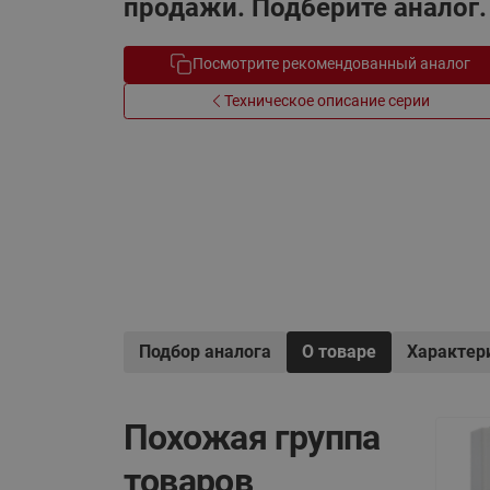
продажи. Подберите аналог.
Электрообогрев
Системы водоснабжения
Посмотрите рекомендованный аналог
Техническое описание серии
Подбор аналога
О товаре
Характер
Похожая группа
товаров