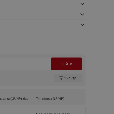
Ридан
ления
С
ые
Трубопроводная арматура
Стальные краны запорно-
регулирующие Ридан
нкты
ра
Стальные краны шаровые
запорные Ридан
Найти
Привод электрический АМВ
для шаровых кранов RJIP
Premium (Премиум)
Фильтр
Показать все
Краны шаровые чугунные
Ридан
тоты
иал ∆p(LP/HP), бар
Тип сброса (LP/HP)
Латунные краны шаровые
ы
запорные Ридан (код
065B83xxR)