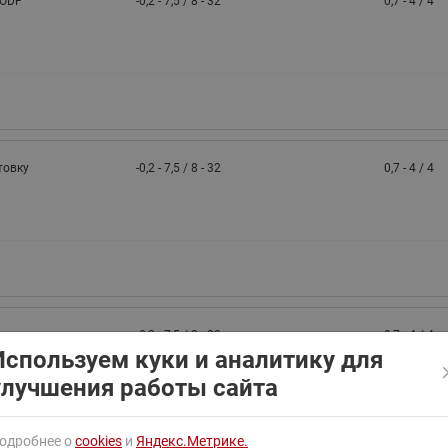
 ODF
-0,2 - 7,5 / 8 - 32
0,7 - 4 / 4
ходовыми клапанами
Преобразователь частот
Ридан RF-101
Узлы холодоснабжения с 3-
ходовыми клапанами
Узлы теплоснабжения с
комбинированным клапаном
AQT(F)-R
товку
-0,2 - 7,5 / 8 - 32
0,7 - 4 / 4
товку
-0,2 - 7,5 / 8 - 32
0,7 - 4 / 4
Используем куки и аналитику для
улучшения работы сайта
одробнее о
cookies
и
Яндекс.Метрике.