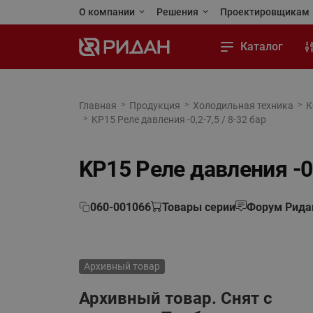
О компании
Решения
Проектировщикам
Ридан сегодня
Применения и решения
Личный кабинет
Каталог
Стандарты качества
Реализованные проекты
Программы для 
Тепловой пункт
Карьера
Тепловая автоматика
Каталоги и посо
Тепловая автоматика
Главная
Продукция
Холодильная техника
К
KP15 Реле давления -0,2-7,5 / 8-32 бар
Автоматизация
Новости
Холодильная техника
Чертежи и BIM (
Холодильная техника
Отопление
Контакты
Приводная техника
Обучающая пла
Приводная техника
KP15 Реле давления -0,
Водоснабжение
Промышленная автоматика
Промышленная автоматика
Холодильная техника
060-001066
Товары серии
Форум Рида
Теплый пол и снеготаяние
Кондиционирование и тепло-
холодоснабжение
Теплообменное оборудование
Архивный товар
Насосы
Насосное оборудование
Архивный товар. Снят с
Переподбор оборудования
Коттеджная автоматика