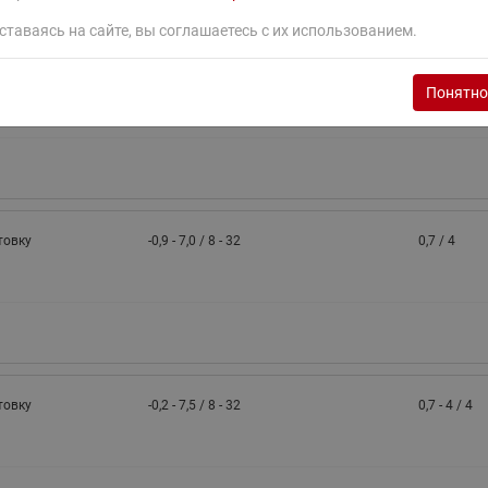
ставаясь на сайте, вы соглашаетесь с их использованием.
ая трубка с
-0,2 - 7,5 / 8 - 32
0,7 - 4 / 4
Понятно
товку
-0,9 - 7,0 / 8 - 32
0,7 / 4
товку
-0,2 - 7,5 / 8 - 32
0,7 - 4 / 4