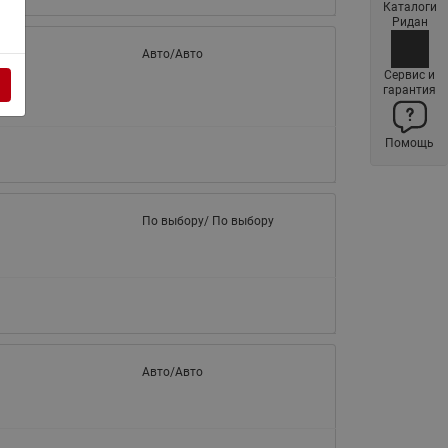
Каталоги
Латунные фильтры сетчатые
Ридан
Ридан (код 065B83xxR)
Авто/Авто
Нержавеющие фильтры
Сервис и
гарантия
сетчатые Ридан
Воздухоотводчики Airvent-R
Помощь
(Вентиляция) Ридан (код
06583xxR)
Компенсаторы осевые
сильфонные Ридан
По выбору/ По выбору
Регуляторы давления Ридан
Клапаны редукционные Ридан
Гибкие вставки
Предохранительные клапаны
Авто/Авто
RSV
Латунные краны шаровые
запорные Ридан (код