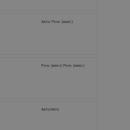
065B82xxR)
Латунные фильтры сетчатые
Ридан (код 065B82xxR)
Авто/ Ручн. (макс.)
Воздухоотводчики Airvent-R
Ридан (код 06582xxR)
Ручн. (мин.)/ Ручн. (макс.)
Авто/Авто