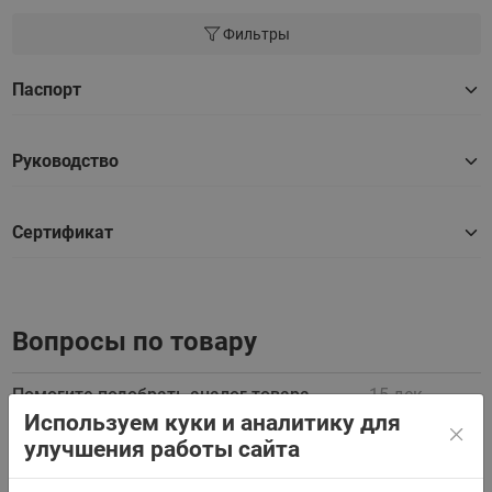
Фильтры
Паспорт
Руководство
Сертификат
Вопросы по товару
Помогите подобрать аналог товара
15 дек
Используем куки и аналитику для
060B016891
2023
улучшения работы сайта