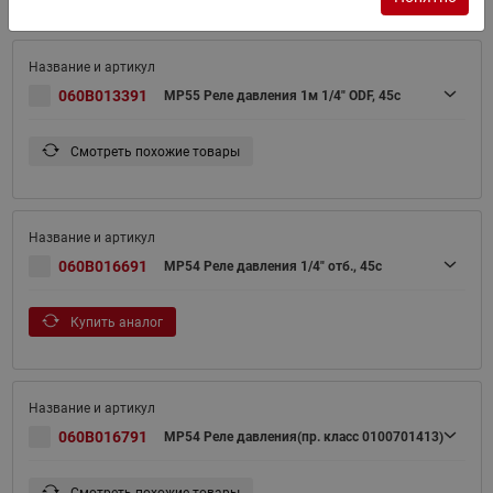
Фильтр
060B013391
MP55 Реле давления 1м 1/4" ODF, 45с
Смотреть похожие товары
060B016691
MP54 Реле давления 1/4" отб., 45с
Купить аналог
060B016791
MP54 Реле давления(пр. класс 0100701413)