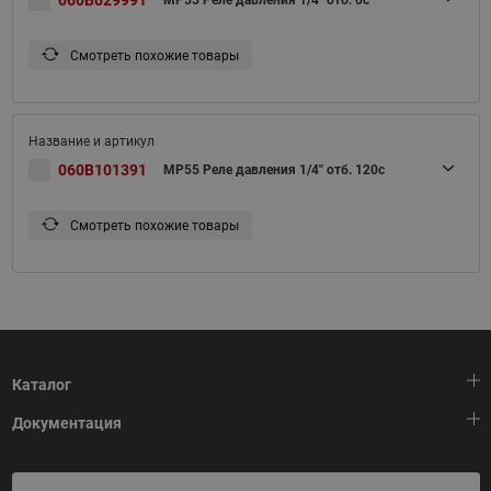
060B029991
MP55 Реле давления 1/4" отб. 0с
Смотреть похожие товары
060B101391
MP55 Реле давления 1/4" отб. 120с
Смотреть похожие товары
Каталог
Документация
Тепловая автоматика
Холодильная техника
HeatPlatform (Тепловая платформа)