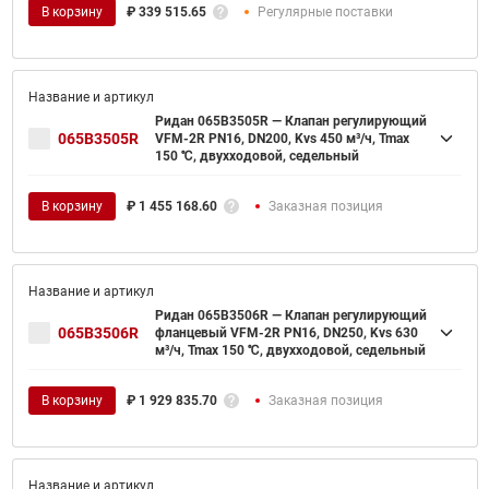
В корзину
₽
339 515.65
Регулярные поставки
Ридан 065B3505R — Клапан регулирующий
065B3505R
VFM-2R PN16, DN200, Kvs 450 м³/ч, Tmax
150 ℃, двухходовой, седельный
В корзину
₽
1 455 168.60
Заказная позиция
Ридан 065B3506R — Клапан регулирующий
065B3506R
фланцевый VFM-2R PN16, DN250, Kvs 630
м³/ч, Tmax 150 ℃, двухходовой, седельный
В корзину
₽
1 929 835.70
Заказная позиция