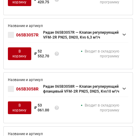
корзину
420.75
программу
Ридан 065B3057R — Клапан регулирующий
065B3057R
VFM-2R PN25, DN20, Kvs 6,3 м³/ч
В
52
Входит в складскую
₽
корзину
552.70
программу
Ридан 065B3058R — Клапан регулирующий
065B3058R
фланцевый VFM-2R PN25, DN25, Kvs10 м³/ч
В
53
Входит в складскую
₽
корзину
061.00
программу