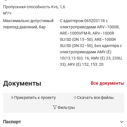
Пропускная способность Kvs,
1,6
м³/ч
Максимально допустимый
С адаптером 065Z0311R с
перепад давлений, бар
электроприводами ARV–1000R,
ARE–1000VFM-R, ARV–1000R
SU/SD (DN 15–50), ARE–1000R
SU/SD (DN 32–50); Без адаптера с
электроприводами AMV (E)
10(13,13 SU): 16; AMV (E) 23, 23SU,
33); ARV (E) 152, 153: 20
Документы
Все документы
Прикрепить к проекту
Скачать все файлы
Фильтры
Паспорт