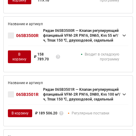
корзину
119.10
программу
Ридан 065B3500R — Клапан регулирующий
065B3500R
фланцевый VFM-2R PN16, DN65, Kvs 55 м³/
ч, Tmax 150 ℃, двухходовой, седельный
В
158
Входит в складскую
₽
корзину
789.70
программу
Ридан 065B3501R — Клапан регулирующий
065B3501R
фланцевый VFM-2R PN16, DN80, Kvs 100 м³/
ч, Tmax 150 ℃, двухходовой, седельный
В корзину
₽
189 506.20
Регулярные поставки