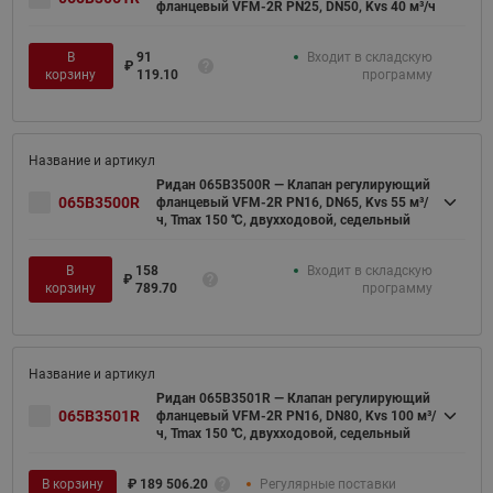
фланцевый VFM-2R PN25, DN50, Kvs 40 м³/ч
В
91
Входит в складскую
₽
корзину
119.10
программу
Ридан 065B3500R — Клапан регулирующий
065B3500R
фланцевый VFM-2R PN16, DN65, Kvs 55 м³/
ч, Tmax 150 ℃, двухходовой, седельный
В
158
Входит в складскую
₽
корзину
789.70
программу
Ридан 065B3501R — Клапан регулирующий
065B3501R
фланцевый VFM-2R PN16, DN80, Kvs 100 м³/
ч, Tmax 150 ℃, двухходовой, седельный
В корзину
₽
189 506.20
Регулярные поставки