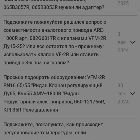
2025
065B3057R, 065B3053R нужен ли адаптер?
Подскажите пожалуйста решился вопрос о
совместимости аналогового привода ARE-
3
1000R арт. 082G6017R с клапанами VFM-2R
дек
Ду15-25? Или все остается по - прежнему:
2024
использовать клапан VF-2R или ставить
привод с 3-х поз. сигналом?
Просьба подобрать оборудование: VFM-2R
PN16 65/55 "Ридан Кланан регулирующий
30
Ду65, Kv=55 AMV–1800R "Ридан"
сен
Редукторный электропривод 060-121766R,
2024
KPI 35R Реле давления
Подскажите, пожалуйста, как происходит
регулирование температуры, если