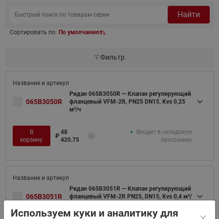
Найти
Сортировать по:
По умолчанию
Фильтр
Ридан 065B3050R — Клапан регулирующий
065B3050R
фланцевый VFM-2R, PN25 DN15, Kvs 0,25
м³/ч
В
48
Входит в складскую
₽
корзину
420.75
программу
Ридан 065B3051R — Клапан регулирующий
065B3051R
фланцевый VFM-2R PN25, DN15, Kvs 0,4 м³/
ч
Используем куки и аналитику для