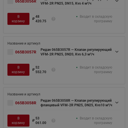
065B3056R
VFM-2R PN25, DN15, Kvs 4 м³/ч
В
48
Входит в складскую
₽
корзину
420.75
программу
Ридан 065B3057R — Клапан регулирующий
065B3057R
VFM-2R PN25, DN20, Kvs 6,3 м³/ч
В
52
Входит в складскую
₽
корзину
552.70
программу
Ридан 065B3058R — Клапан регулирующий
065B3058R
фланцевый VFM-2R PN25, DN25, Kvs10 м³/ч
В
53
Входит в складскую
₽
корзину
061.00
программу