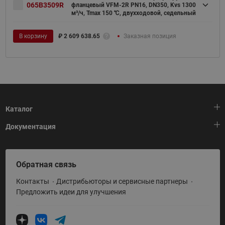
065B3509R
фланцевый VFM-2R PN16, DN350, Kvs 1300
м³/ч, Tmax 150 ℃, двухходовой, седельный
В корзину
₽
2 609 638.65
Заказная позиция
Каталог
Документация
Тепловая автоматика
Холодильная техника
HeatPlatform (Тепловая платформа)
Обратная связь
Приводная техника
Полезные программы и инструменты
Контакты
Дистрибьюторы и сервисные партнеры
Промышленная автоматика
Условия поставки
Предложить идеи для улучшения
Теплый пол и снеготаяние
Политика по использованию ТЗ Ридан
Теплообменное оборудование