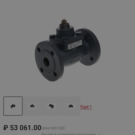
Назад
Вперед
Еще 1
₽
53 061.00
Цена без НДС
Входит в складскую программу