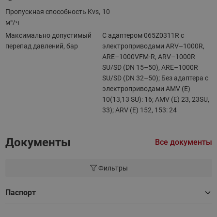
Пропускная способность Kvs,
10
м³/ч
Максимально допустимый
С адаптером 065Z0311R с
перепад давлений, бар
электроприводами ARV–1000R,
ARE–1000VFM-R, ARV–1000R
SU/SD (DN 15–50), ARE–1000R
SU/SD (DN 32–50); Без адаптера с
электроприводами AMV (E)
10(13,13 SU): 16; AMV (E) 23, 23SU,
33); ARV (E) 152, 153: 24
Документы
Все документы
Фильтры
Паспорт