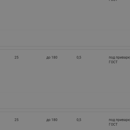
25
до 180
0,5
под приварк
ГОСТ
25
до 180
0,5
под приварк
ГОСТ