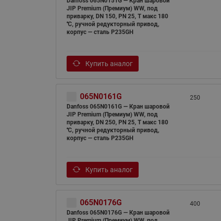
Danfoss 065N0151G — Кран шаровой
JIP Premium (Премиум) WW, под
приварку, DN 150, PN 25, T макс 180
℃, ручной редукторный привод,
корпус — сталь P235GH
Купить аналог
065N0161G
250
Danfoss 065N0161G — Кран шаровой
JIP Premium (Премиум) WW, под
приварку, DN 250, PN 25, T макс 180
℃, ручной редукторный привод,
корпус — сталь P235GH
Купить аналог
065N0176G
400
Danfoss 065N0176G — Кран шаровой
JIP Premium (Премиум) WW, под