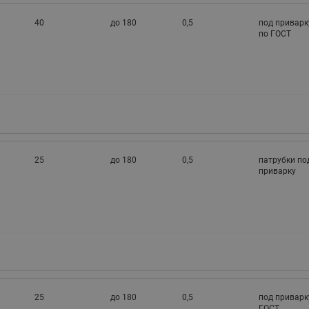
40
до 180
0,5
под приварк
по ГОСТ
25
до 180
0,5
патрубки по
приварку
25
до 180
0,5
под приварк
ГОСТ