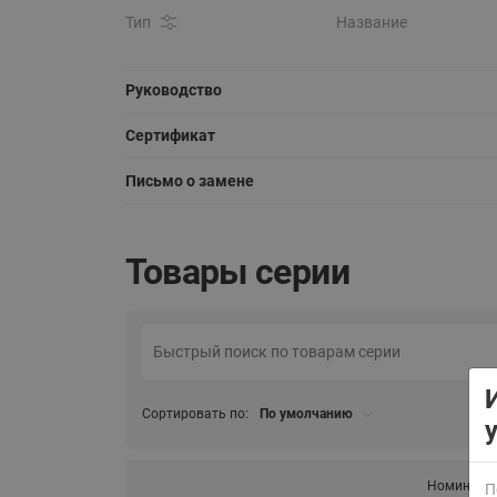
Тип
Название
Руководство
Сертификат
Письмо о замене
ВСЯ ПРОДУКЦИЯ
Товары серии
Сортировать по:
По умолчанию
Номиналь
П