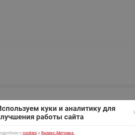
ходовыми клапанами
Преобразователь частот
Ридан RF-101
Узлы холодоснабжения с 3-
ходовыми клапанами
Узлы теплоснабжения с
комбинированным клапаном
AQT(F)-R
Используем куки и аналитику для
улучшения работы сайта
ный
Номинальное
Температура
Допустимая
Присоедине
одробнее о
cookies
и
Яндекс.Метрике.