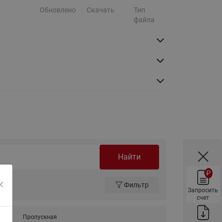
ы
Обновлено
Скачать
Тип
Нержавеющие краны шаровые
файла
запорные Ридан
Затворы дисковые Ридан
Латунные обратные клапаны
Ридан
Чугунные обратные клапаны/
затворы Ридан
Нержавеющие обратные
клапаны Ридан
Фильтры сетчатые Ридан ФСФ
Балансировочные клапаны для
Найти
наружных систем
₽
Сильфонные компенсаторы
Фильтр
для наружных систем
Запросить
счет
Фильтры сетчатые Ридан ФСФ
для наружных систем
ние
Пропускная