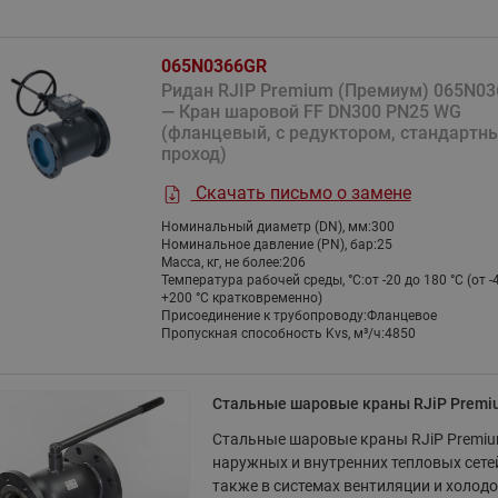
Насосы циркуляционные с
Насосные станции Water
комбинированные
мокрым ротором RW Ридан
тип CW и PW
Клапаны и электроприводы
065N0366GR
Насосы одноступенчатые
Насосные станции Water
для автоматизации местных
Ридан RJIP Premium (Премиум) 065N0
вертикальные ин-лайн RV
тип FS
вентиляционных установок
— Кран шаровой FF DN300 PN25 WG
Ридан
Насосные станции Water
(фланцевый, с редуктором, стандартн
Аксессуары для регулирующих
Насосы вертикальные
тип PM
проход)
клапанов
многоступенчатые RMV Ридан
Показать все
Скачать письмо о замене
Дренажная насосная ста
Показать все
Насосы горизонтальные
Номинальный диаметр (DN), мм:
300
Узел учета огнетушащего
многоступенчатые RMHI Ридан
Номинальное давление (PN), бар:
25
вещества
Масса, кг, не более:
206
Насосы циркуляционные с
Температура рабочей среды, °С:
от -20 до 180 °C (от -
Блочные холодильные
Коллекторы и
+200 °С кратковременно)
мокрым ротором и
узлы
распределительные 
Присоединение к трубопроводу:
Фланцевое
электронным регулированием
Пропускная способность Kvs, м³/ч:
4850
Стандартные блочные
Шкаф с индивидуальным
RWE Ридан
холодильные узлы Ридан
ввода ШКСО-1 Ридан
Насосы погружные дренажные
Стальные шаровые краны RJiP Premi
Узлы распределительные
RD Ридан
этажные для систем
Стальные шаровые краны RJiP Premiu
водоснабжения WDU.3R
наружных и внутренних тепловых сетей
также в системах вентиляции и холод
Узлы распределительные