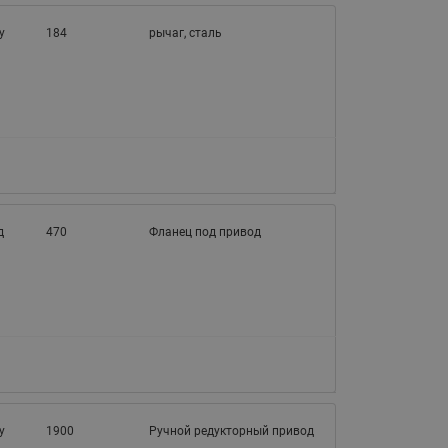
065B82xxR)
у
184
Латунные фильтры сетчатые
рычаг, сталь
Ридан (код 065B82xxR)
Воздухоотводчики Airvent-R
Ридан (код 06582xxR)
д
470
Фланец под привод
у
1900
Ручной редукторный привод