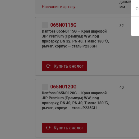
диаметр (D
Название и артикул
мм
О
065N0115G
32
Danfoss 065N0115G — Кран шаровой
JIP Premium (Премиум) WW, под
приварку, DN 32, PN 40, T макс 180 ℃,
рычаг, корпус — сталь P235GH
Купить аналог
065N0120G
40
Danfoss 065N0120G — Кран шаровой
JIP Premium (Премиум) WW, под
приварку, DN 40, PN 40, T макс 180 ℃,
рычаг, корпус — сталь P235GH
Купить аналог