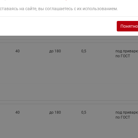
ставаясь на сайте, вы соглашаетесь с их использованием.
Понятно
40
до 180
0,5
под приварк
по ГОСТ
40
до 180
0,5
под приварк
по ГОСТ