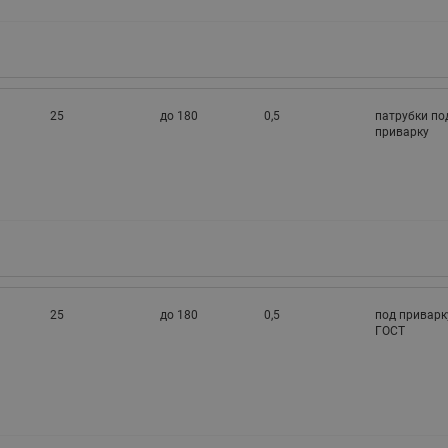
25
до 180
0,5
патрубки по
приварку
25
до 180
0,5
под приварк
ГОСТ