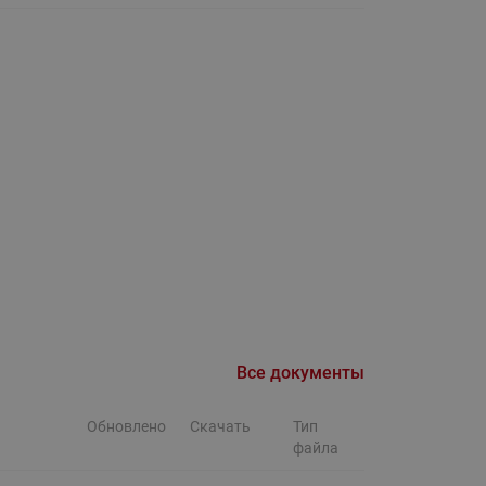
Ридан
ления
С
ые
Трубопроводная арматура
Стальные краны запорно-
регулирующие Ридан
нкты
ра
Стальные краны шаровые
запорные Ридан
Привод электрический АМВ
для шаровых кранов RJIP
Premium (Премиум)
Показать все
Краны шаровые чугунные
Все документы
Ридан
тоты
Обновлено
Скачать
Тип
Латунные краны шаровые
ы
файла
запорные Ридан (код
065B83xxR)