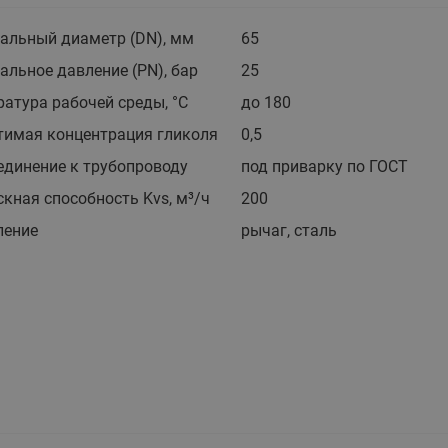
этажные для систем отоп
альный диаметр (DN), мм
65
TDU-R Ридан
льное давление (PN), бар
25
Показать все
Квартирные станции ШК
Ридан
атура рабочей среды, °С
до 180
Учёт тепловой энергии
Чиллеры (холодильн
Коллекторы
тимая концентрация гликоля
0,5
машины)
Квартирные приборы учёта
распределительные
единение к трубопроводу
под приварку по ГОСТ
Чиллеры с воздушным
Распределители INDIV
Квартирные тепловые пу
охлаждением конденсато
кная способность Kvs, м³/ч
200
MyFlat
Коммерческий (Общедомовой)
серии RCH
ление
рычаг, сталь
учет тепловой энергии
Показать все
Автоматизированная система
учета энергоресурсов
Узлы регулирования
Преобразователи час
приточных установок
Преобразователь частот
Ридан RF-51
Узлы теплоснабжения с 3-