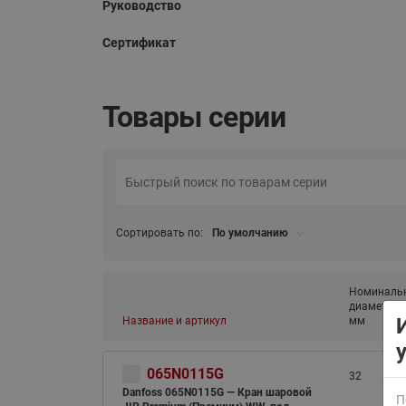
Руководство
Сертификат
Товары серии
ВСЯ ПРОДУКЦИЯ
Сортировать по:
По умолчанию
Номиналь
диаметр (D
Название и артикул
мм
065N0115G
32
Danfoss 065N0115G — Кран шаровой
П