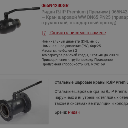
Насосы циркуляционные с
Насосные станции Water
комбинированные
065N4280GR
мокрым ротором RW Ридан
тип CW и PW
Ридан RJIP Premium (Премиум) 065N4
Клапаны и электроприводы
— Кран шаровой WW DN65 PN25 (привар
Насосы одноступенчатые
Насосные станции Water
для автоматизации местных
с рукояткой, стандартный проход)
вертикальные ин-лайн RV
тип FS
вентиляционных установок
Ридан
Скачать письмо о замене
Насосные станции Water
Аксессуары для регулирующих
Насосы вертикальные
тип PM
клапанов
Номинальный диаметр (DN), мм:
65
многоступенчатые RMV Ридан
Номинальное давление (PN), бар:
25
Показать все
Дренажная насосная ста
Масса, кг, не более:
3,2
Показать все
Температура рабочей среды, °С:
от -40 до 200 °C
Насосы горизонтальные
Присоединение к трубопроводу:
Узел учета огнетушащего
Приварное
многоступенчатые RMHI Ридан
Пропускная способность Kvs, м³/ч:
169
вещества
Насосы циркуляционные с
Блочные холодильные
Коллекторы и
мокрым ротором и
узлы
распределительные 
Стальные шаровые краны RJiP Premi
электронным регулированием
Стандартные блочные
Шкаф с индивидуальным
RWE Ридан
Стальные шаровые краны RJiP Premiu
холодильные узлы Ридан
ввода ШКСО-1 Ридан
наружных и внутренних тепловых сетей
Насосы погружные дренажные
также в системах вентиляции и холод
Узлы распределительные
RD Ридан
этажные для систем
Бренд:
Ридан
водоснабжения WDU.3R
Узлы распределительные