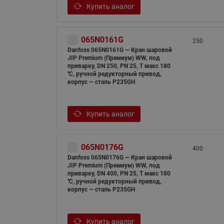
Купить аналог
065N0161G
250
Danfoss 065N0161G — Кран шаровой
JIP Premium (Премиум) WW, под
приварку, DN 250, PN 25, T макс 180
℃, ручной редукторный привод,
корпус — сталь P235GH
Купить аналог
065N0176G
400
Danfoss 065N0176G — Кран шаровой
JIP Premium (Премиум) WW, под
приварку, DN 400, PN 25, T макс 180
℃, ручной редукторный привод,
корпус — сталь P235GH
Купить аналог