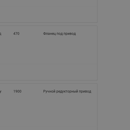
065B82xxR)
Латунные фильтры сетчатые
Ридан (код 065B82xxR)
Воздухоотводчики Airvent-R
Ридан (код 06582xxR)
д
470
Фланец под привод
у
1900
Ручной редукторный привод