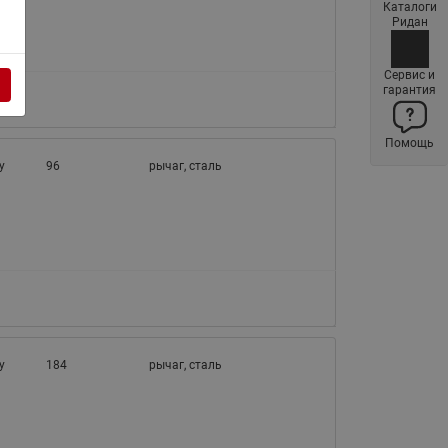
Каталоги
Латунные фильтры сетчатые
Ридан
Ридан (код 065B83xxR)
Нержавеющие фильтры
Сервис и
гарантия
сетчатые Ридан
Воздухоотводчики Airvent-R
Помощь
(Вентиляция) Ридан (код
у
96
06583xxR)
рычаг, сталь
Компенсаторы осевые
сильфонные Ридан
Регуляторы давления Ридан
Клапаны редукционные Ридан
Гибкие вставки
Предохранительные клапаны
у
184
рычаг, сталь
RSV
Латунные краны шаровые
запорные Ридан (код