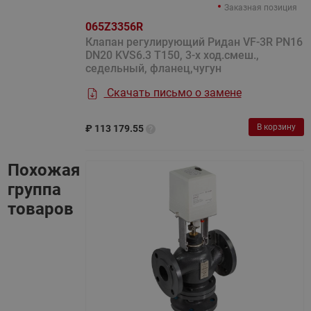
Заказная позиция
065Z3356R
Клапан регулирующий Ридан VF-3R PN16
DN20 KVS6.3 T150, 3-х ход.смеш.,
седельный, фланец,чугун
Скачать письмо о замене
В корзину
₽
113 179.55
Похожая
группа
товаров