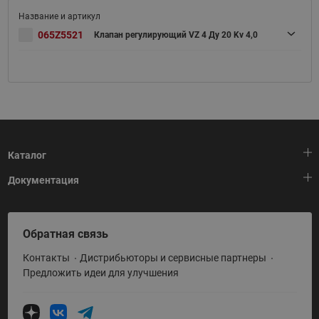
065Z5521
Клапан регулирующий VZ 4 Ду 20 Kv 4,0
Каталог
Документация
Тепловая автоматика
Холодильная техника
HeatPlatform (Тепловая платформа)
Обратная связь
Приводная техника
Полезные программы и инструменты
Контакты
Дистрибьюторы и сервисные партнеры
Промышленная автоматика
Условия поставки
Предложить идеи для улучшения
Теплый пол и снеготаяние
Политика по использованию ТЗ Ридан
Теплообменное оборудование