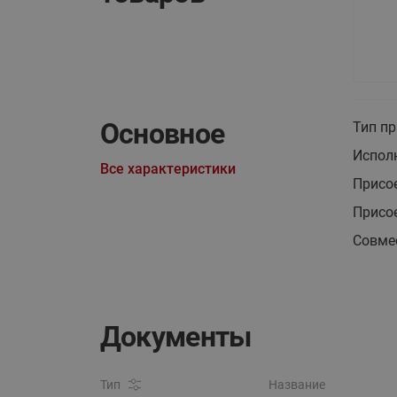
Основное
Тип п
Испол
Все характеристики
Присо
Присо
Совме
Документы
Тип
Название