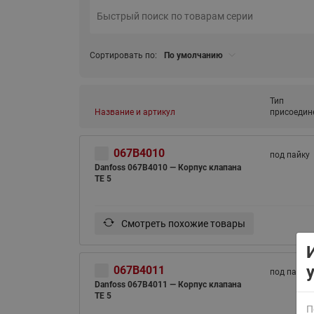
Сортировать по:
По умолчанию
Тип
Название и артикул
присоедин
ВСЯ ПРОДУКЦИЯ
067B4010
под пайку
Danfoss 067B4010 — Корпус клапана
TE 5
Смотреть похожие товары
067B4011
под пайку
Danfoss 067B4011 — Корпус клапана
TE 5
П