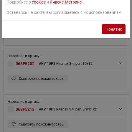
Подробнее о
cookies
и
Яндекс.Метрике.
Оставаясь на сайте, вы соглашаетесь с их использованием.
AKV 10P2 Клапан терморегурирующий(пр.
068F5212
класс 0151407352)
Понятно
Смотреть похожие товары
068F5202
AKV 10P2 Клапан Эл. рег. 10x12
Смотреть похожие товары
068F5213
AKV 10P3 Клапан Эл. рег. 3/8"х1/2"
Смотреть похожие товары