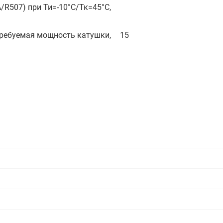
/R507) при Ти=-10°С/Тк=45°С,
этажные для систем отоп
TDU-R Ридан
требуемая мощность катушки,
15
Показать все
Квартирные станции ШК
Ридан
Учёт тепловой энергии
Чиллеры (холодильн
Коллекторы
машины)
Квартирные приборы учёта
распределительные
Чиллеры с воздушным
Распределители INDIV
Квартирные тепловые пу
охлаждением конденсато
MyFlat
Коммерческий (Общедомовой)
серии RCH
учет тепловой энергии
Показать все
Автоматизированная система
учета энергоресурсов
Узлы регулирования
Преобразователи час
приточных установок
Преобразователь частот
Ридан RF-51
Узлы теплоснабжения с 3-