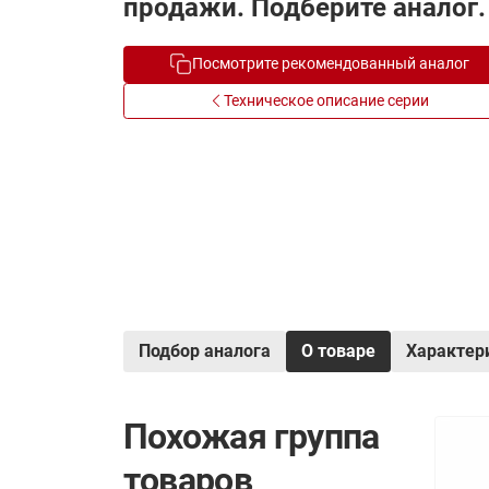
продажи. Подберите аналог.
Электрообогрев
Системы водоснабжения
Посмотрите рекомендованный аналог
Техническое описание серии
Подбор аналога
О товаре
Характер
Похожая группа
товаров