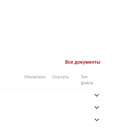
Ридан
ления
С
ые
Трубопроводная арматура
Стальные краны запорно-
регулирующие Ридан
нкты
ра
Стальные краны шаровые
Все документы
запорные Ридан
Привод электрический АМВ
Обновлено
Скачать
Тип
файла
для шаровых кранов RJIP
Premium (Премиум)
Показать все
Краны шаровые чугунные
Ридан
тоты
Латунные краны шаровые
ы
запорные Ридан (код
065B83xxR)