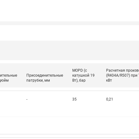
ходовыми клапанами
Преобразователь частот
Ридан RF-101
Узлы холодоснабжения с 3-
ходовыми клапанами
Узлы теплоснабжения с
комбинированным клапаном
AQT(F)-R
MOPD (с
Расчетная произв
ительные
Присоединительные
катушкой 19
(R404A/R507) при 
 дюйм
патрубки, мм
Вт), бар
кВт
-
35
0,21