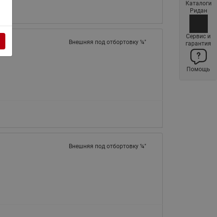
Каталоги
Латунные фильтры сетчатые
Ридан
Ридан (код 065B83xxR)
Нержавеющие фильтры
Сервис и
Внешняя под отбортовку ¼"
гарантия
сетчатые Ридан
Воздухоотводчики Airvent-R
Помощь
(Вентиляция) Ридан (код
06583xxR)
Компенсаторы осевые
сильфонные Ридан
Регуляторы давления Ридан
Клапаны редукционные Ридан
Внешняя под отбортовку ¼"
Гибкие вставки
Предохранительные клапаны
RSV
Латунные краны шаровые
запорные Ридан (код