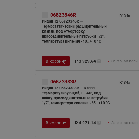
068Z3346R
R134а
Ридан T2 068Z3346R —
Термостатический расширительный
клапан, под отбортовку,
присоединительные патрубки 1/2",
температура кипения -40…+10 °C
В корзину
₽
3 929.64
Заказная пози
068Z3383R
R134а
Ридан T2 068Z3383R — Клапан
терморегулирующий, R134a, под
пайку, присоединительные патрубки
1/2", температура кипения -25…+10 °C
В корзину
₽
4 271.14
Заказная пози