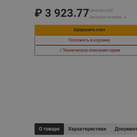
Электрообогрев
Системы водоснабжения
₽
3 923.77
Цена без НДС
Заказная позиция
Запросить счет
Положить в корзину
Техническое описание серии
О товаре
Характеристики
Докумен