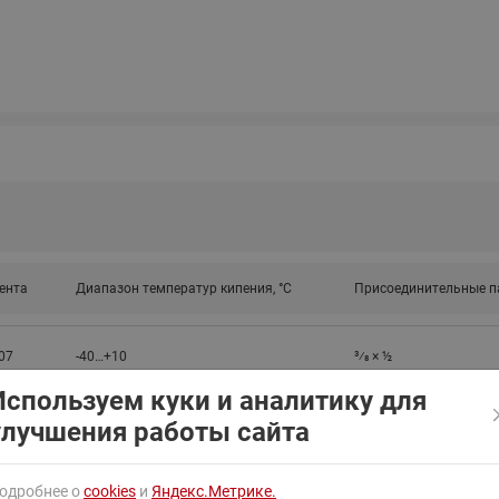
ходовыми клапанами
Преобразователь частот
Ридан RF-101
Узлы холодоснабжения с 3-
ходовыми клапанами
Узлы теплоснабжения с
комбинированным клапаном
AQT(F)-R
ента
Диапазон температур кипения, °C
Присоединительные п
07
-40…+10
3⁄8 × ½
Используем куки и аналитику для
улучшения работы сайта
одробнее о
cookies
и
Яндекс.Метрике.