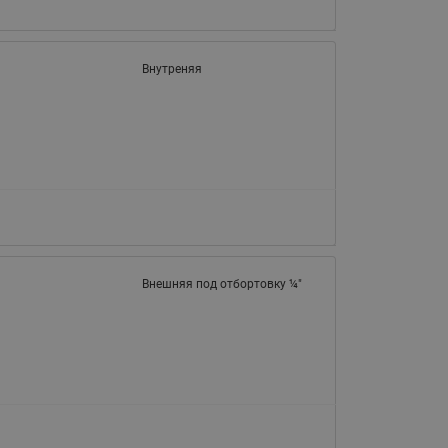
065B82xxR)
Латунные фильтры сетчатые
Ридан (код 065B82xxR)
Внутреняя
Воздухоотводчики Airvent-R
Ридан (код 06582xxR)
Внешняя под отбортовку ¼"