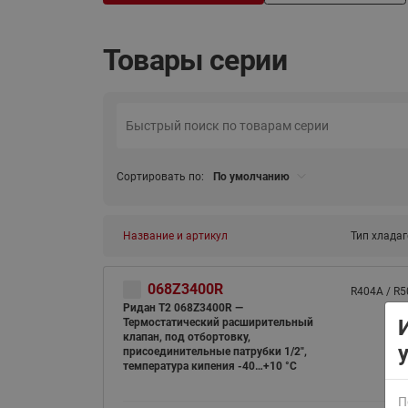
Товары серии
ВСЯ ПРОДУКЦИЯ
Сортировать по:
По умолчанию
Название и артикул
Тип хладаг
068Z3400R
R404A / R5
Ридан T2 068Z3400R —
Термостатический расширительный
клапан, под отбортовку,
присоединительные патрубки 1/2",
температура кипения -40…+10 °C
П