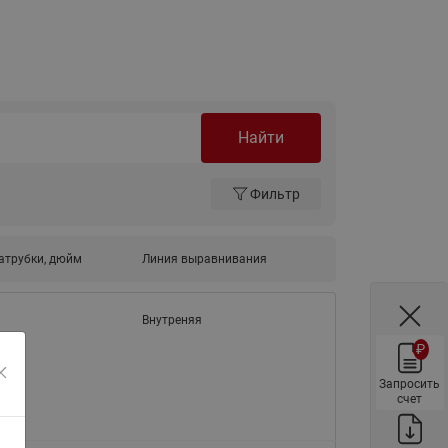
ы
Нержавеющие краны шаровые
запорные Ридан
Затворы дисковые Ридан
Латунные обратные клапаны
Ридан
Найти
Чугунные обратные клапаны/
затворы Ридан
Фильтр
Нержавеющие обратные
клапаны Ридан
атрубки, дюйм
Линия выравнивания
Фильтры сетчатые Ридан ФСФ
Балансировочные клапаны для
Внутреняя
наружных систем
₽
Сильфонные компенсаторы
для наружных систем
Запросить
счет
Фильтры сетчатые Ридан ФСФ
для наружных систем