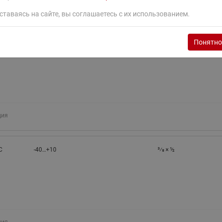
ция
ставаясь на сайте, вы соглашаетесь с их использованием.
Понятно
07
-40…+10
3⁄8 × ½
ция
C
-40…+10
3⁄8 × ½
ция