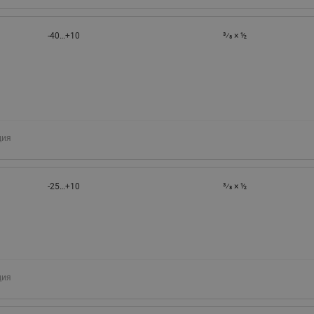
-40…+10
3⁄8 × ½
ция
-25…+10
3⁄8 × ½
ция