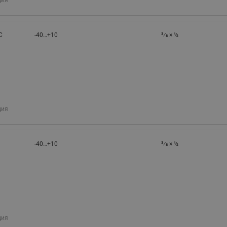
C
-40…+10
3⁄8 × ½
ция
-40…+10
3⁄8 × ½
ция