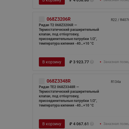
068Z3206R
R22 / R407
Ридан T2 068Z3206R —
Термостатический расширительный
клапан, под отбортовку,
присоединительные патрубки 1/2",
температура кипения -40…+10 °C
В корзину
₽
3 923.77
Заказная пози
068Z3348R
R134а
Ридан TE2 068Z3348R —
Термостатический расширительный
клапан, под отбортовку,
присоединительные патрубки 1/2",
температура кипения -40…+10 °C
В корзину
₽
4 067.61
Заказная пози