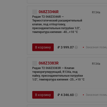
068Z3346R
R134а
Ридан T2 068Z3346R —
Термостатический расширительный
клапан, под отбортовку,
присоединительные патрубки 1/2",
температура кипения -40…+10 °C
В корзину
₽
3 999.07
Заказная пози
068Z3383R
R134а
Ридан T2 068Z3383R — Клапан
терморегулирующий, R134a, под
пайку, присоединительные патрубки
1/2", температура кипения -25…+10 °C
В корзину
₽
4 346.60
Заказная пози