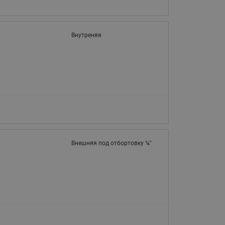
065B82xxR)
Латунные фильтры сетчатые
Ридан (код 065B82xxR)
Внутреняя
Воздухоотводчики Airvent-R
Ридан (код 06582xxR)
Внешняя под отбортовку ¼"