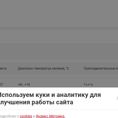
ходовыми клапанами
Преобразователь частот
Ридан RF-101
Узлы холодоснабжения с 3-
ходовыми клапанами
Узлы теплоснабжения с
комбинированным клапаном
AQT(F)-R
ента
Диапазон температур кипения, °C
Присоединительные п
07
-40…+10
3⁄8 × ½
Используем куки и аналитику для
улучшения работы сайта
одробнее о
cookies
и
Яндекс.Метрике.