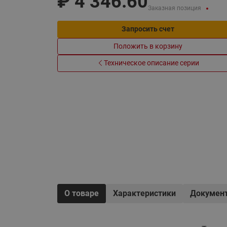
₽
4 346.60
Электрообогрев
Заказная позиция
Системы водоснабжения
Запросить счет
Положить в корзину
Техническое описание серии
О товаре
Характеристики
Докумен