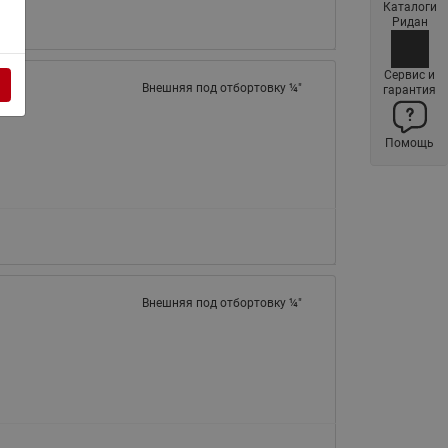
Каталоги
Латунные фильтры сетчатые
Ридан
Ридан (код 065B83xxR)
Нержавеющие фильтры
Сервис и
Внешняя под отбортовку ¼"
гарантия
сетчатые Ридан
Воздухоотводчики Airvent-R
Помощь
(Вентиляция) Ридан (код
06583xxR)
Компенсаторы осевые
сильфонные Ридан
Регуляторы давления Ридан
Клапаны редукционные Ридан
Внешняя под отбортовку ¼"
Гибкие вставки
Предохранительные клапаны
RSV
Латунные краны шаровые
запорные Ридан (код