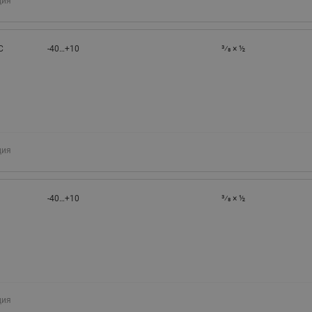
ция
C
-40…+10
3⁄8 × ½
ция
-40…+10
3⁄8 × ½
ция