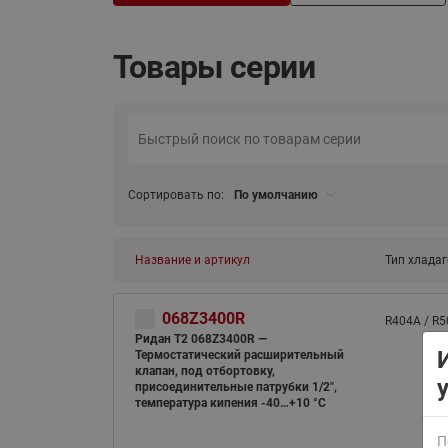
Товары серии
ВСЯ ПРОДУКЦИЯ
Сортировать по:
По умолчанию
Название и артикул
Тип хладаг
068Z3400R
R404A / R5
Ридан T2 068Z3400R —
Термостатический расширительный
клапан, под отбортовку,
присоединительные патрубки 1/2",
температура кипения -40…+10 °C
П