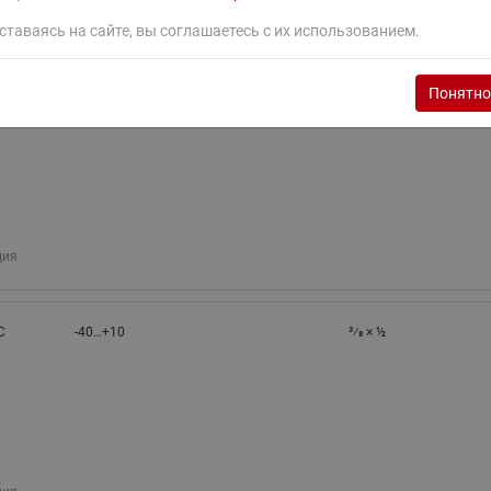
ция
ставаясь на сайте, вы соглашаетесь с их использованием.
Понятно
07
-40…+10
3⁄8 × ½
ция
C
-40…+10
3⁄8 × ½