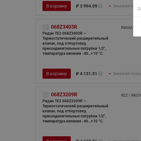
В корзину
₽
3 994.09
Заказная пози
О
068Z3403R
R404A / R5
Ридан TE2 068Z3403R —
Термостатический расширительный
клапан, под отбортовку,
присоединительные патрубки 1/2",
температура кипения -40…+10 °C
В корзину
₽
4 131.51
Заказная пози
068Z3209R
R22 / R407
Ридан TE2 068Z3209R —
Термостатический расширительный
клапан, под отбортовку,
присоединительные патрубки 1/2",
температура кипения -40…+10 °C