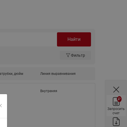
ы
Нержавеющие краны шаровые
запорные Ридан
Затворы дисковые Ридан
Латунные обратные клапаны
Ридан
Найти
Чугунные обратные клапаны/
затворы Ридан
Фильтр
Нержавеющие обратные
клапаны Ридан
атрубки, дюйм
Линия выравнивания
Фильтры сетчатые Ридан ФСФ
Балансировочные клапаны для
Внутреняя
наружных систем
₽
Сильфонные компенсаторы
для наружных систем
Запросить
счет
Фильтры сетчатые Ридан ФСФ
для наружных систем