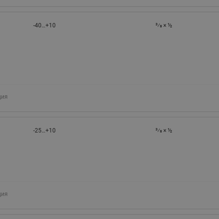
-40…+10
3⁄8 × ½
ция
-25…+10
3⁄8 × ½
ция