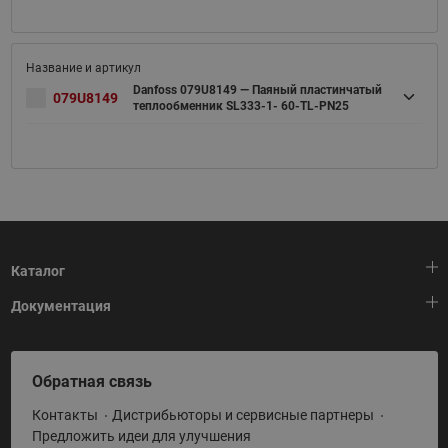
Danfoss 079U8149 — Паяный пластинчатый
079U8149
теплообменник SL333-1- 60-TL-PN25
Каталог
Документация
Тепловая автоматика
Холодильная техника
HeatPlatform (Тепловая платформа)
Обратная связь
Приводная техника
Полезные программы и инструменты
Контакты
Дистрибьюторы и сервисные партнеры
Промышленная автоматика
Условия поставки
Предложить идеи для улучшения