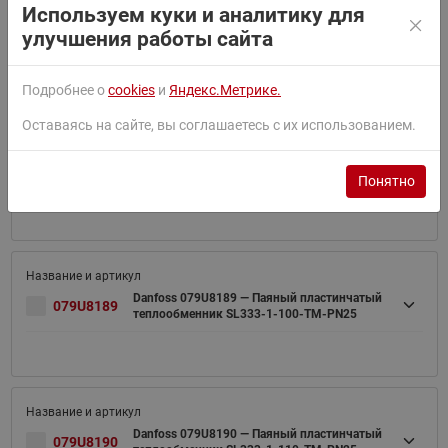
Используем куки и аналитику для
Danfoss 079U8187 — Паяный пластинчатый
079U8187
улучшения работы сайта
теплообменник SL333-1- 80-TM-PN25
Подробнее о
cookies
и
Яндекс.Метрике.
Оставаясь на сайте, вы соглашаетесь с их использованием.
Danfoss 079U8188 — Паяный пластинчатый
079U8188
теплообменник SL333-1- 90-TM-PN25
Понятно
Danfoss 079U8189 — Паяный пластинчатый
079U8189
теплообменник SL333-1-100-TM-PN25
Danfoss 079U8190 — Паяный пластинчатый
079U8190