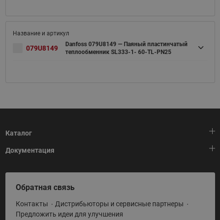
Danfoss 079U8149 — Паяный пластинчатый
079U8149
теплообменник SL333-1- 60-TL-PN25
Каталог
Документация
Тепловая автоматика
Холодильная техника
HeatPlatform (Тепловая платформа)
Обратная связь
Приводная техника
Полезные программы и инструменты
Контакты
Дистрибьюторы и сервисные партнеры
Промышленная автоматика
Условия поставки
Предложить идеи для улучшения