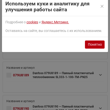
Используем куки и аналитику для
Danfoss 079U8187 — Паяный пластинчатый
079U8187
улучшения работы сайта
теплообменник SL333-1- 80-TM-PN25
Подробнее о
cookies
и
Яндекс.Метрике.
Оставаясь на сайте, вы соглашаетесь с их использованием.
Danfoss 079U8188 — Паяный пластинчатый
079U8188
теплообменник SL333-1- 90-TM-PN25
Понятно
Danfoss 079U8189 — Паяный пластинчатый
079U8189
теплообменник SL333-1-100-TM-PN25
Danfoss 079U8190 — Паяный пластинчатый
079U8190