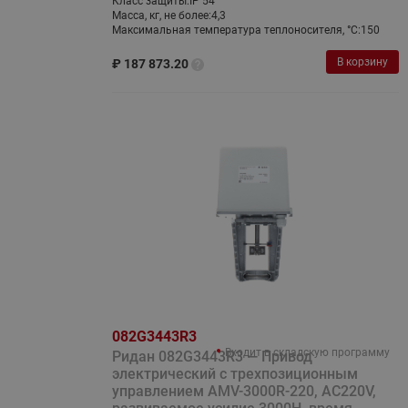
Класс защиты:
IP 54
Масса, кг, не более:
4,3
Максимальная температура теплоносителя, °C:
150
В корзину
₽
187 873.20
082G3443R3
Входит в складскую программу
Ридан 082G3443R3 — Привод
электрический с трехпозиционным
управлением AMV-3000R-220, AC220V,