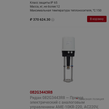
Класс защиты:
IP 65
Масса, кг, не более:
12
Максимальная температура теплоносителя, °C:
150
В корзину
₽
370 624.30
082G3443R8
Ридан 082G3443R8 — Привод
Заказная позиция
электрический с аналоговым
управлением AME-10KR-220, AC220V,