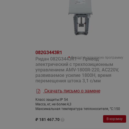
082G3443R1
Входит в складскую программу
Ридан 082G3443R1 — Привод
электрический с трехпозиционным
управлением AMV-1800R-220, AC220V,
развиваемое усилие 1800Н, время
перемещения штока 3,1 с/мм
Скачать письмо о замене
Класс защиты:
IP 54
Масса, кг, не более:
4,3
Максимальная температура теплоносителя, °C:
150
В корзину
₽
181 467.70