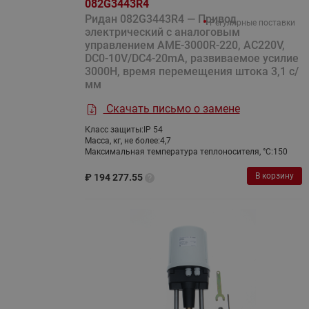
082G3443R4
Ридан 082G3443R4 — Привод
Регулярные поставки
электрический с аналоговым
управлением AME-3000R-220, AC220V,
DC0-10V/DC4-20mA, развиваемое усилие
3000Н, время перемещения штока 3,1 с/
мм
Скачать письмо о замене
Класс защиты:
IP 54
Масса, кг, не более:
4,7
Максимальная температура теплоносителя, °C:
150
В корзину
₽
194 277.55