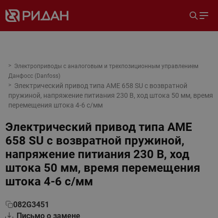
Электроприводы с аналоговым и трехпозиционным управлением
Данфосс (Danfoss)
Электрический привод типа AME 658 SU с возвратной
пружиной, напряжение питиания 230 В, ход штока 50 мм, время
перемещения штока 4-6 с/мм
Электрический привод типа AME
658 SU с возвратной пружиной,
напряжение питиания 230 В, ход
штока 50 мм, время перемещения
штока 4-6 с/мм
082G3451
Письмо о замене