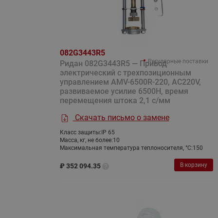
082G3443R5
Регулярные поставки
Ридан 082G3443R5 — Привод
электрический с трехпозиционным
управлением AMV-6500R-220, AC220V,
развиваемое усилие 6500Н, время
перемещения штока 2,1 с/мм
Скачать письмо о замене
Класс защиты:
IP 65
Масса, кг, не более:
10
Максимальная температура теплоносителя, °C:
150
В корзину
₽
352 094.35