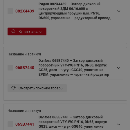
Ридан 082X4439 — Затвор дисковый
поворотный ЗДМ 06.16.600 с
082X4439
центрирующими проушинами, PN16,
DN600, управление — редукторный привод
Купить аналог
Danfoss 065B7440 — Затвор дисковый
поворотный VFY-WG PN16, DN50, корпус
065B7440
GG25, диск — чугун GGG40, уплотнение
EPDM, управление — червячный редуктор
Смотреть похожие товары
Danfoss 065B7441 — Затвор дисковый
поворотный VFY-WG PN16, DN65, корпус
065B7441
GG25, диск — чугун GGG40, уплотнение