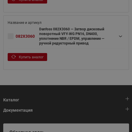
Danfoss 082X3060 — Затвор дисковый
поворотный VFY-WG PN16, DN400,
082X3060
уплотнение NBR / EPDM, управление —
ручной редукторный привод
Купить аналог
Каталог
Документация
Тепловая автоматика
Холодильная техника
HeatPlatform (Тепловая платформа)