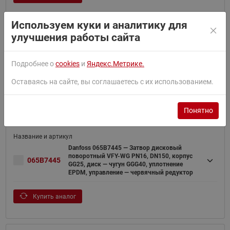
Используем куки и аналитику для
улучшения работы сайта
Danfoss 065B7444 — Затвор дисковый
поворотный VFY-WG PN16, DN125, корпус
065B7444
Подробнее о
cookies
и
Яндекс.Метрике.
GG25, диск — чугун GGG40, уплотнение
EPDM, управление — червячный редуктор
Оставаясь на сайте, вы соглашаетесь с их использованием.
Купить аналог
Понятно
Danfoss 065B7445 — Затвор дисковый
поворотный VFY-WG PN16, DN150, корпус
065B7445
GG25, диск — чугун GGG40, уплотнение
EPDM, управление — червячный редуктор
Купить аналог