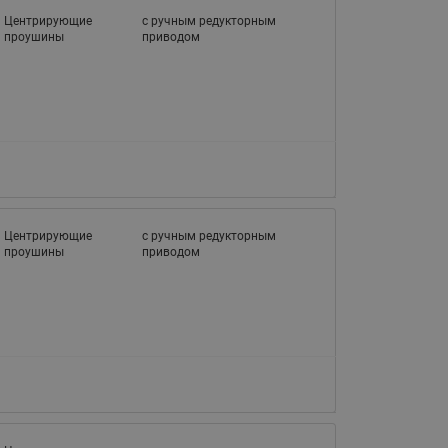
065B82xxR)
Центрирующие
с ручным редукторным
Латунные фильтры сетчатые
проушины
приводом
Ридан (код 065B82xxR)
Воздухоотводчики Airvent-R
Ридан (код 06582xxR)
Центрирующие
с ручным редукторным
проушины
приводом