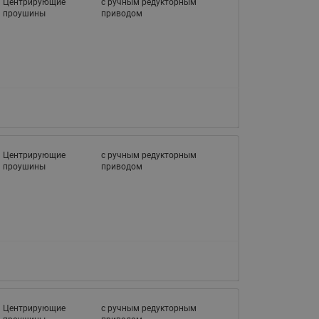
Центрирующие
с ручным редукторным
проушины
приводом
Центрирующие
с ручным редукторным
проушины
приводом
Центрирующие
с ручным редукторным