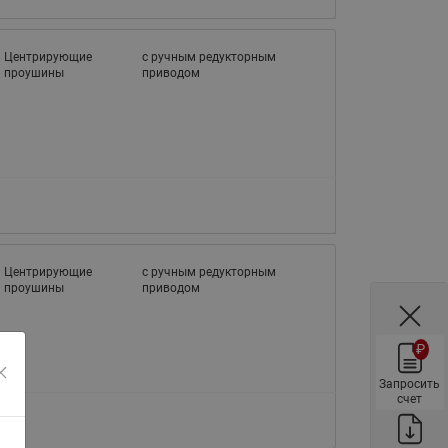
ы
Нержавеющие краны шаровые
запорные Ридан
Центрирующие
с ручным редукторным
проушины
приводом
Затворы дисковые Ридан
Латунные обратные клапаны
Ридан
Чугунные обратные клапаны/
затворы Ридан
Нержавеющие обратные
клапаны Ридан
Фильтры сетчатые Ридан ФСФ
Центрирующие
с ручным редукторным
проушины
приводом
Балансировочные клапаны для
наружных систем
₽
Сильфонные компенсаторы
для наружных систем
Запросить
счет
Фильтры сетчатые Ридан ФСФ
для наружных систем