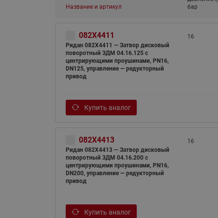
Название и артикул
бар
082X4411
16
Ридан 082X4411 — Затвор дисковый
поворотный ЗДМ 04.16.125 с
центрирующими проушинами, PN16,
DN125, управление — редукторный
привод
Купить аналог
082X4413
16
Ридан 082X4413 — Затвор дисковый
поворотный ЗДМ 04.16.200 с
центрирующими проушинами, PN16,
DN200, управление — редукторный
привод
Купить аналог