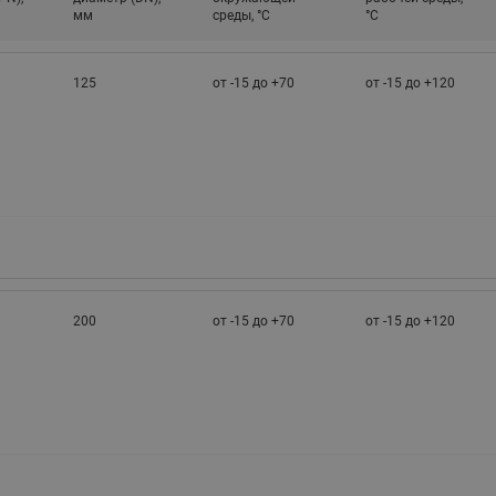
мм
среды, °С
°С
этажные для систем отоп
TDU-R Ридан
Показать все
125
от -15 до +70
от -15 до +120
Квартирные станции ШК
Ридан
Учёт тепловой энергии
Чиллеры (холодильн
Коллекторы
машины)
Квартирные приборы учёта
распределительные
Чиллеры с воздушным
Распределители INDIV
Квартирные тепловые пу
охлаждением конденсато
MyFlat
Коммерческий (Общедомовой)
серии RCH
учет тепловой энергии
Показать все
Автоматизированная система
200
от -15 до +70
от -15 до +120
учета энергоресурсов
Узлы регулирования
Преобразователи час
приточных установок
Преобразователь частот
Ридан RF-51
Узлы теплоснабжения с 3-