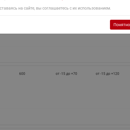
ставаясь на сайте, вы соглашаетесь с их использованием.
500
от -15 до +70
от -15 до +120
Понятно
600
от -15 до +70
от -15 до +120