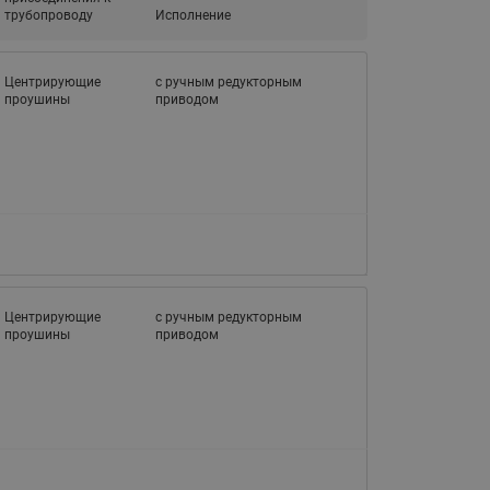
трубопроводу
Ридан
Исполнение
ления
Центрирующие
с ручным редукторным
С
проушины
приводом
ые
Трубопроводная арматура
Стальные краны запорно-
регулирующие Ридан
нкты
ра
Стальные краны шаровые
запорные Ридан
Привод электрический АМВ
для шаровых кранов RJIP
Центрирующие
с ручным редукторным
Premium (Премиум)
проушины
приводом
Показать все
Краны шаровые чугунные
Ридан
тоты
Латунные краны шаровые
ы
запорные Ридан (код
065B83xxR)