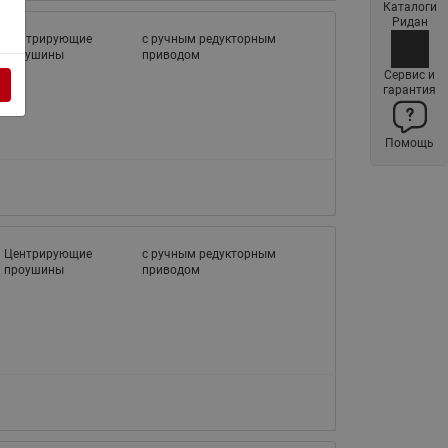
Каталоги
Латунные фильтры сетчатые
Ридан
Ридан (код 065B83xxR)
Центрирующие
с ручным редукторным
проушины
приводом
Нержавеющие фильтры
Сервис и
гарантия
сетчатые Ридан
Воздухоотводчики Airvent-R
Помощь
(Вентиляция) Ридан (код
06583xxR)
Компенсаторы осевые
сильфонные Ридан
Регуляторы давления Ридан
Центрирующие
с ручным редукторным
проушины
приводом
Клапаны редукционные Ридан
Гибкие вставки
Предохранительные клапаны
RSV
Латунные краны шаровые
запорные Ридан (код