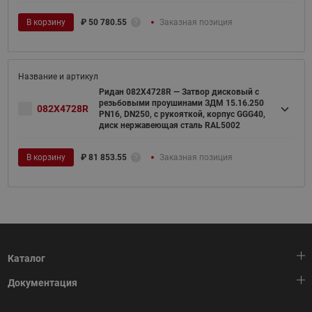
В корзину
₽
50 780.55
Заказная позиция
Ридан 082X4728R — Затвор дисковый с
резьбовыми проушинами ЗДМ 15.16.250
082X4728R
PN16, DN250, с рукояткой, корпус GGG40,
диск нержавеющая сталь RAL5002
В корзину
₽
81 853.55
Заказная позиция
Каталог
Документация
Тепловая автоматика