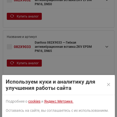
082X9032
антивибрационная вставка ZKV EPDM
PN16, DN50
Купить аналог
Danfoss 082X9033 — Гибкая
082X9033
антивибрационная вставка ZKV EPDM
PN16, DN65
Купить аналог
Используем куки и аналитику для
улучшения работы сайта
Danfoss 082X9034 — Гибкая
082X9034
антивибрационная вставка ZKV EPDM
PN16, DN80
Подробнее о
cookies
и
Яндекс.Метрике.
Купить аналог
Оставаясь на сайте, вы соглашаетесь с их использованием.