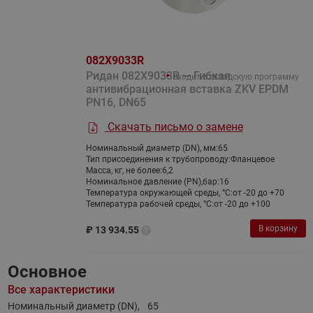
082X9033R
Ридан 082X9033R — Гибкая
Входит в складскую программу
антивибрационная вставка ZKV EPDM
PN16, DN65
Скачать письмо о замене
Номинальный диаметр (DN), мм:
65
Тип присоединения к трубопроводу:
Фланцевое
Масса, кг, не более:
6,2
Номинальное давление (PN),бар:
16
Температура окружающей среды, °С:
от -20 до +70
Температура рабочей среды, °С:
от -20 до +100
В корзину
₽
13 934.55
Основное
Все характеристики
Номинальный диаметр (DN),
65