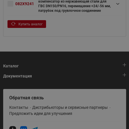
компенсатор из нержавеющей стали для
082X9241
ГВС DN150/PN16, перемещение +24/-56 мм,
патрубок под грувлочное соединение
Купить аналог
Каталог
Документация
Тепловая автоматика
Холодильная техника
HeatPlatform (Тепловая платформа)
Обратная связь
Приводная техника
Полезные программы и инструменты
Контакты
Дистрибьюторы и сервисные партнеры
Промышленная автоматика
Условия поставки
Предложить идеи для улучшения
Теплый пол и снеготаяние
Политика по использованию ТЗ Ридан
Теплообменное оборудование