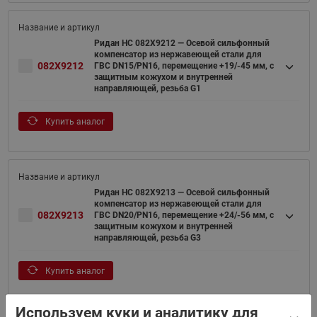
Ридан НС 082X9212 — Осевой сильфонный
компенсатор из нержавеющей стали для
082X9212
ГВС DN15/PN16, перемещение +19/-45 мм, с
защитным кожухом и внутренней
направляющей, резьба G1
Купить аналог
Ридан НС 082X9213 — Осевой сильфонный
компенсатор из нержавеющей стали для
082X9213
ГВС DN20/PN16, перемещение +24/-56 мм, с
защитным кожухом и внутренней
направляющей, резьба G3
Купить аналог
Используем куки и аналитику для