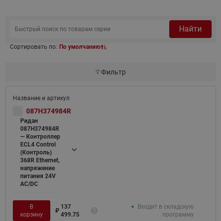
Найти
Сортировать по:
По умолчанию
Фильтр
087H374984R
Ридан
087H374984R
— Контроллер
ECL4 Control
(Контроль)
368R Ethernet,
напряжение
питания 24V
AC/DC
В
137
Входит в складскую
₽
корзину
499.75
программу