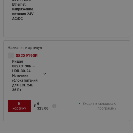
Ethernet,
напряжение
питания 24V
AC/DC
082X9190R
Ридан
082X9190R —
HDR-30-24
Источник
(блок) питания
для ECL 24В
36 Вт
В
6
Входит в складскую
₽
корзину
325.00
программу