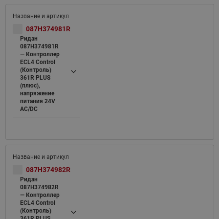
087H374981R
Ридан
087H374981R
— Контроллер
ECL4 Control
(Контроль)
361R PLUS
(плюс),
напряжение
питания 24V
AC/DC
087H374982R
Ридан
087H374982R
— Контроллер
ECL4 Control
(Контроль)
361R PLUS