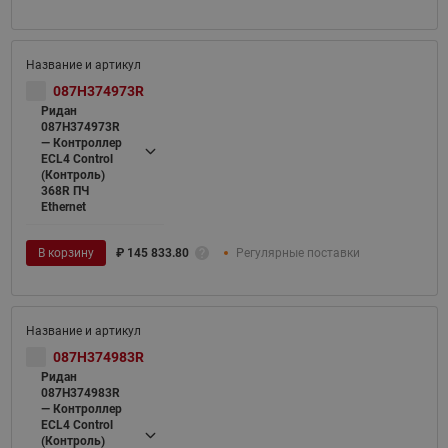
087H374973R
Ридан
087H374973R
— Контроллер
ECL4 Control
(Контроль)
368R ПЧ
Ethernet
В корзину
₽
145 833.80
Регулярные поставки
087H374983R
Ридан
087H374983R
— Контроллер
ECL4 Control
(Контроль)