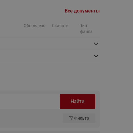
Ридан
ления
Все документы
С
Обновлено
Скачать
Тип
файла
ые
Трубопроводная арматура
Стальные краны запорно-
регулирующие Ридан
нкты
ра
Стальные краны шаровые
запорные Ридан
Привод электрический АМВ
для шаровых кранов RJIP
Premium (Премиум)
Показать все
Краны шаровые чугунные
Найти
Ридан
тоты
Латунные краны шаровые
Фильтр
ы
запорные Ридан (код
065B83xxR)