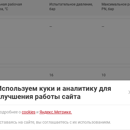
ходовыми клапанами
ная рабочая
Испытательное давление,
Максимальное р
Преобразователь частот
а, °C
бар
PN, бар
Ридан RF-101
Узлы холодоснабжения с 3-
ходовыми клапанами
—
—
Узлы теплоснабжения с
комбинированным клапаном
AQT(F)-R
16
10
Используем куки и аналитику для
улучшения работы сайта
одробнее о
cookies
и
Яндекс.Метрике.
ставаясь на сайте, вы соглашаетесь с их использованием.
16
10