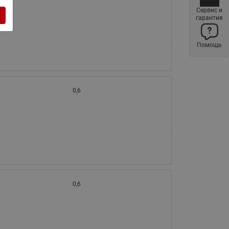
Латунные фильтры сетчатые
Сервис и
гарантия
Ридан (код 065B83xxR)
Нержавеющие фильтры
Помощь
сетчатые Ридан
Воздухоотводчики Airvent-R
(Вентиляция) Ридан (код
06583xxR)
0,6
Компенсаторы осевые
сильфонные Ридан
Регуляторы давления Ридан
Клапаны редукционные Ридан
Гибкие вставки
Предохранительные клапаны
0,6
RSV
Латунные краны шаровые
запорные Ридан (код