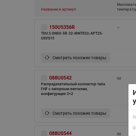
Максималь
Название и артикул
температур
150U5356R
—
TDU.5 DN50-5R-32-MNTR32-APT25-
USVS15
ВСЯ ПРОДУКЦИЯ
Смотреть похожие товары
088U0542
90
Распределительный коллектор типа
FHF с запорным вентилем,
конфигурация 2+2
Смотреть похожие товары
П
О
088U0544
90