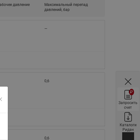
абочее давление
Максимальный перепад
ы
Нержавеющие краны шаровые
давлений, бар
запорные Ридан
Затворы дисковые Ридан
—
Латунные обратные клапаны
Ридан
Чугунные обратные клапаны/
затворы Ридан
Нержавеющие обратные
клапаны Ридан
0,6
Фильтры сетчатые Ридан ФСФ
₽
Балансировочные клапаны для
наружных систем
Запросить
счет
Сильфонные компенсаторы
для наружных систем
Каталоги
Фильтры сетчатые Ридан ФСФ
Ридан
для наружных систем
0,6