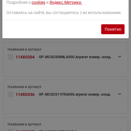
Подробнее о
cookies
и
Яндекс.Метрике.
Оставаясь на сайте, вы соглашаетесь с их использованием.
114X0217
OP-MCGC007FRA01G агрегат компр.-конд.
Понятно
114X0204
OP-MCGC008NLA00G Агрегат компр.-конд.
114X0336
OP-MCGC011FRA00G агрегат компр.-конд.