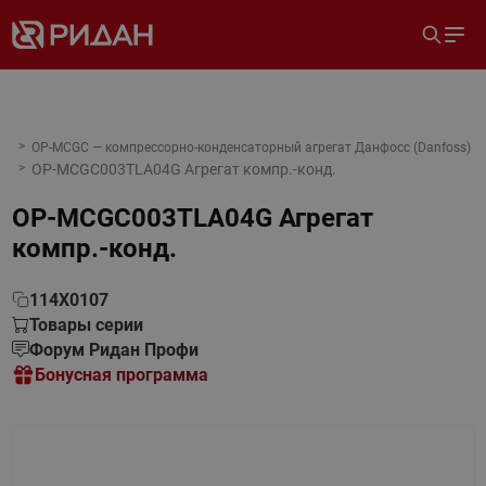
OP-MCGC — компрессорно-конденсаторный агрегат Данфосс (Danfoss)
OP-MCGC003TLA04G Агрегат компр.-конд.
OP-MCGC003TLA04G Агрегат
компр.-конд.
114X0107
Товары серии
Форум Ридан Профи
Бонусная программа