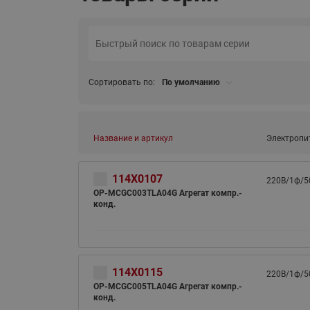
Сортировать по:
По умолчанию
Название и артикул
Электропи
114X0107
220В/1ф/5
OP-MCGC003TLA04G Агрегат компр.-
конд.
114X0115
220В/1ф/5
OP-MCGC005TLA04G Агрегат компр.-
конд.