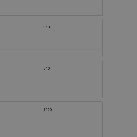
840
840
1020