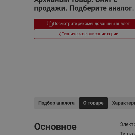
Электрообогрев
продажи. Подберите аналог.
Системы водоснабжения
Посмотрите рекомендованный аналог
Техническое описание серии
Подбор аналога
О товаре
Характер
Основное
Элект
Тип к