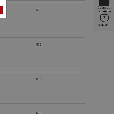
Латунные фильтры сетчатые
Сервис и
Ридан (код 065B83xxR)
500
гарантия
Нержавеющие фильтры
сетчатые Ридан
Помощь
Воздухоотводчики Airvent-R
(Вентиляция) Ридан (код
06583xxR)
500
Компенсаторы осевые
сильфонные Ридан
Регуляторы давления Ридан
Клапаны редукционные Ридан
610
Гибкие вставки
Предохранительные клапаны
RSV
Латунные краны шаровые
запорные Ридан (код
610