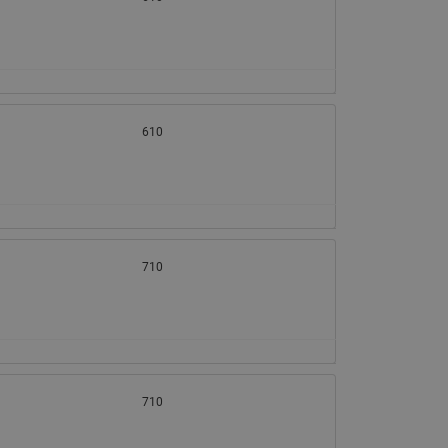
065B82xxR)
Латунные фильтры сетчатые
Ридан (код 065B82xxR)
Воздухоотводчики Airvent-R
Ридан (код 06582xxR)
610
710
710