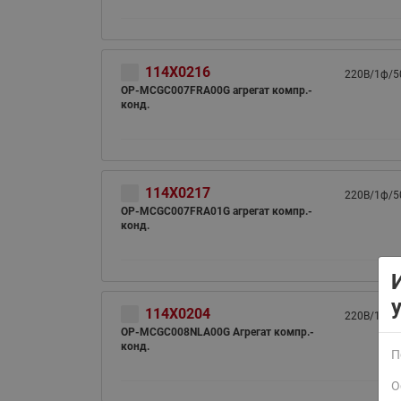
114X0216
220В/1ф/5
OP-MCGC007FRA00G агрегат компр.-
конд.
ВСЯ ПРОДУКЦИЯ
114X0217
220В/1ф/5
OP-MCGC007FRA01G агрегат компр.-
конд.
114X0204
220В/1ф/5
OP-MCGC008NLA00G Агрегат компр.-
конд.
П
О