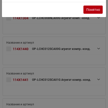
Понятно
114X1304
OP-LCHC008NLA00G Агрегат комп. -конд.
114X1440
OP-LCHC012SCA00G агрегат компр.-конд.
114X1441
OP-LCHC012SCA01G Агрегат компр.-конд.