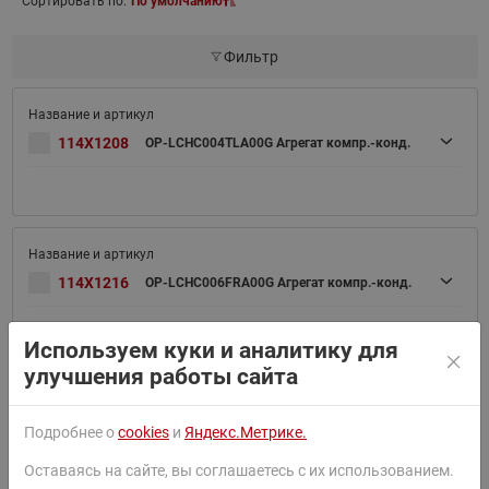
Сортировать по:
По умолчанию
Фильтр
114X1208
OP-LCHC004TLA00G Агрегат компр.-конд.
114X1216
OP-LCHC006FRA00G Агрегат компр.-конд.
Используем куки и аналитику для
улучшения работы сайта
OP-LCHC006FRA01G Агрегат
114X1217
Подробнее о
cookies
и
Яндекс.Метрике.
компрессорно-конденсаторный
Оставаясь на сайте, вы соглашаетесь с их использованием.