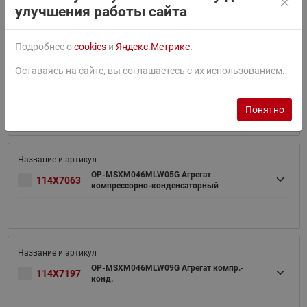
компрессорно-конденсаторный
улучшения работы сайта
Подробнее о
cookies
и
Яндекс.Метрике.
Оставаясь на сайте, вы соглашаетесь с их использованием.
114X7198
OP-MSXM046MLW09E Агрегат компр.-конд.
Понятно
OP-MSXM046MLW05G Агрегат
114X7063
компрессорно-конденсаторный
OP-MSXM046MLW09G Агрегат компр.-
114X7197
конд.