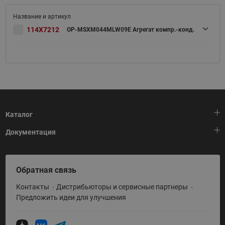
114X7212
OP-MSXM044MLW09E Агрегат компр.-конд.
Каталог
Документация
Тепловая автоматика
Холодильная техника
HeatPlatform (Тепловая платформа)
Обратная связь
Приводная техника
Полезные программы и инструменты
Контакты
Дистрибьюторы и сервисные партнеры
Промышленная автоматика
Условия поставки
Предложить идеи для улучшения
Теплый пол и снеготаяние
Политика по использованию ТЗ Ридан
Теплообменное оборудование