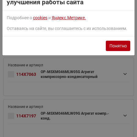
улучшения работы сайта
Подробнее о
cookies
и
Яндекс.Метрике.
Оставаясь на сайте, вы соглашаетесь с их использованием.
114X7198
OP-MSXM046MLW09E Агрегат компр.-конд.
Понятно
OP-MSXM046MLW05G Агрегат
114X7063
компрессорно-конденсаторный
OP-MSXM046MLW09G Агрегат компр.-
114X7197
конд.