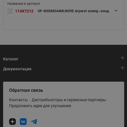
114X7212
OP-MSXM044MLW09E Агрегат компр.-конд.
Каталог
Документация
Тепловая автоматика
Холодильная техника
HeatPlatform (Тепловая платформа)
Обратная связь
Приводная техника
Полезные программы и инструменты
Контакты
Дистрибьюторы и сервисные партнеры
Промышленная автоматика
Условия поставки
Предложить идеи для улучшения
Теплый пол и снеготаяние
Политика по использованию ТЗ Ридан
Теплообменное оборудование