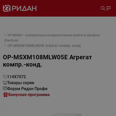
OP-MSXM — компрессорно-конденсаторные агрегаты Данфосс
(Danfoss)
OP-MSXM108MLW05E Агрегат компр.-конд.
OP-MSXM108MLW05E Агрегат
компр.-конд.
114X7072
Товары серии
Форум Ридан Профи
Бонусная программа