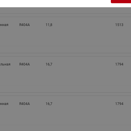
нная
R404A
11,8
1513
альная
R404A
16,7
1794
нная
R404A
16,7
1794