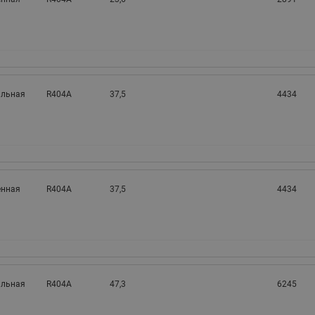
альная
R404A
37,5
4434
нная
R404A
37,5
4434
альная
R404A
47,3
6245