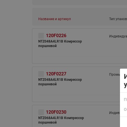
Название и артикул
Тип упаков
120F0226
Индивиду
NTZ048A4LR1B Комрессор
поршневой
ВСЯ ПРОДУКЦИЯ
120F0227
Промышле
NTZ048A4LR1B Комрессор
поршневой
П
О
120F0230
Индивиду
NTZ068A4LR1B Компрессор
поршневой