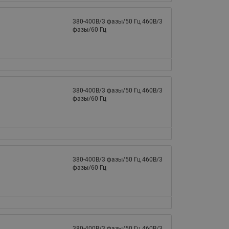
065B82xxR)
Латунные фильтры сетчатые
380-400В/3 фазы/50 Гц 460В/3
Ридан (код 065B82xxR)
фазы/60 Гц
Воздухоотводчики Airvent-R
Ридан (код 06582xxR)
380-400В/3 фазы/50 Гц 460В/3
фазы/60 Гц
380-400В/3 фазы/50 Гц 460В/3
фазы/60 Гц
380-400В/3 фазы/50 Гц 460В/3