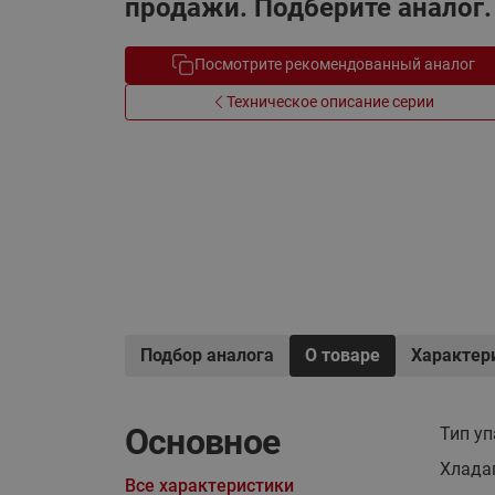
продажи. Подберите аналог.
Электрообогрев
Системы водоснабжения
Посмотрите рекомендованный аналог
Техническое описание серии
Подбор аналога
О товаре
Характер
Основное
Тип у
Хлада
Все характеристики