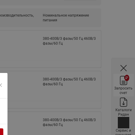
ы
Нержавеющие краны шаровые
запорные Ридан
оизводительность,
Номинальное напряжение
питания
Затворы дисковые Ридан
Латунные обратные клапаны
380-400В/3 фазы/50 Гц 460В/3
Ридан
фазы/60 Гц
Чугунные обратные клапаны/
затворы Ридан
Нержавеющие обратные
клапаны Ридан
₽
380-400В/3 фазы/50 Гц 460В/3
Фильтры сетчатые Ридан ФСФ
фазы/60 Гц
Запросить
Балансировочные клапаны для
счет
наружных систем
Сильфонные компенсаторы
Каталоги
для наружных систем
Ридан
380-400В/3 фазы/50 Гц 460В/3
Фильтры сетчатые Ридан ФСФ
фазы/60 Гц
для наружных систем
Сервис и
гарантия