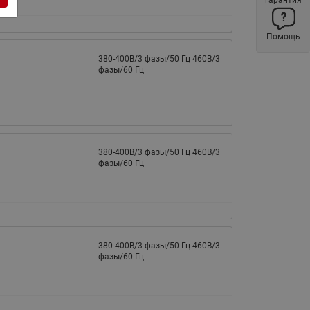
Латунные фильтры сетчатые
Ридан (код 065B83xxR)
Помощь
Нержавеющие фильтры
380-400В/3 фазы/50 Гц 460В/3
сетчатые Ридан
фазы/60 Гц
Воздухоотводчики Airvent-R
(Вентиляция) Ридан (код
06583xxR)
Компенсаторы осевые
380-400В/3 фазы/50 Гц 460В/3
сильфонные Ридан
фазы/60 Гц
Регуляторы давления Ридан
Клапаны редукционные Ридан
Гибкие вставки
Предохранительные клапаны
380-400В/3 фазы/50 Гц 460В/3
фазы/60 Гц
RSV
Латунные краны шаровые
запорные Ридан (код