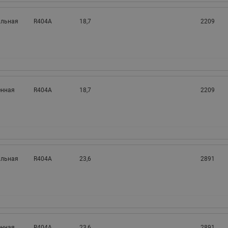
альная
R404A
18,7
2209
нная
R404A
18,7
2209
альная
R404A
23,6
2891
нная
R404A
23,6
2891