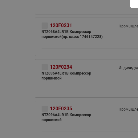
120F0231
Промышле
NTZ068A4LR1B Компрессор
поршневой(пр. класс 1746147228)
120F0234
Индивиду
NTZ096A4LR1B Компрессор
поршневой
120F0235
Промышле
NTZ096A4LR1B Компрессор
поршневой