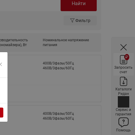
Найти
ы
Нержавеющие краны шаровые
запорные Ридан
Фильтр
Затворы дисковые Ридан
Латунные обратные клапаны
Ридан
зводительность
Номинальное напряжение
ономайзера), Вт
питания
Чугунные обратные клапаны/
затворы Ридан
₽
400В/3фазы/50Гц
Нержавеющие обратные
Запросить
460В/3фазы/60Гц
клапаны Ридан
счет
Фильтры сетчатые Ридан ФСФ
Каталоги
Балансировочные клапаны для
Ридан
наружных систем
Сильфонные компенсаторы
Сервис и
для наружных систем
400В/3фазы/50Гц
гарантия
460В/3фазы/60Гц
Фильтры сетчатые Ридан ФСФ
для наружных систем
Помощь