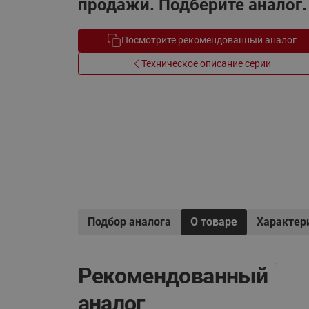
продажи. Подберите аналог.
Электрообогрев
Системы водоснабжения
Посмотрите рекомендованный аналог
Техническое описание серии
Подбор аналога
О товаре
Характер
Рекомендованный
аналог