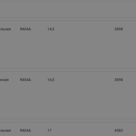
альная
R404A
14,5
3898
нная
R404A
14,5
3898
альная
R404A
17
4583