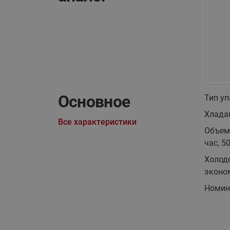
Основное
Тип у
Хлада
Все характеристики
Объем
час, 5
Холодо
эконом
Номин