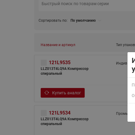
Сортировать по:
По умолчанию
Название и артикул
Тип упаков
ВСЯ ПРОДУКЦИЯ
121L9535
Индивиду
LLZ013T4LQ9A Компрессор
спиральный
П
Купить аналог
О
121L9534
Промышле
LLZ013T4LQ9A Компрессор
спиральный