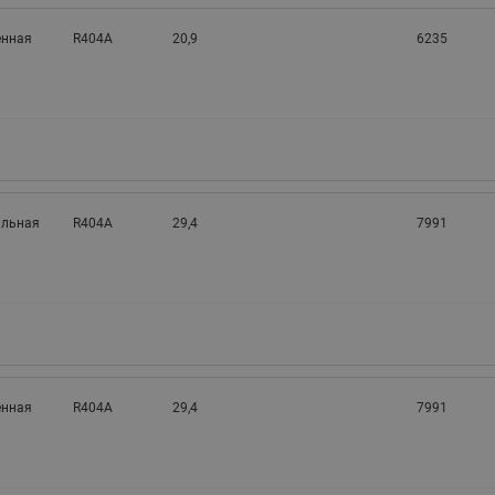
нная
R404A
20,9
6235
альная
R404A
29,4
7991
нная
R404A
29,4
7991