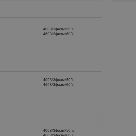
Латунные фильтры сетчатые
Ридан (код 065B83xxR)
Нержавеющие фильтры
сетчатые Ридан
400В/3фазы/50Гц
460В/3фазы/60Гц
Воздухоотводчики Airvent-R
(Вентиляция) Ридан (код
06583xxR)
Компенсаторы осевые
сильфонные Ридан
Регуляторы давления Ридан
400В/3фазы/50Гц
460В/3фазы/60Гц
Клапаны редукционные Ридан
Гибкие вставки
Предохранительные клапаны
RSV
Латунные краны шаровые
запорные Ридан (код
400В/3фазы/50Гц
460В/3фазы/60Гц