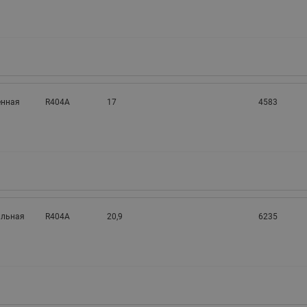
нная
R404A
17
4583
альная
R404A
20,9
6235