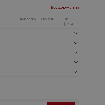
Ридан
ления
Все документы
С
Обновлено
Скачать
Тип
файла
ые
Трубопроводная арматура
Стальные краны запорно-
регулирующие Ридан
нкты
ра
Стальные краны шаровые
запорные Ридан
Привод электрический АМВ
для шаровых кранов RJIP
Premium (Премиум)
Показать все
Краны шаровые чугунные
Ридан
тоты
Латунные краны шаровые
ы
запорные Ридан (код
065B83xxR)