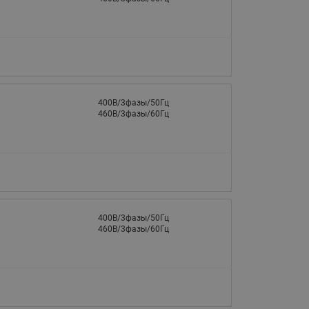
065B82xxR)
Латунные фильтры сетчатые
Ридан (код 065B82xxR)
Воздухоотводчики Airvent-R
Ридан (код 06582xxR)
400В/3фазы/50Гц
460В/3фазы/60Гц
400В/3фазы/50Гц
460В/3фазы/60Гц