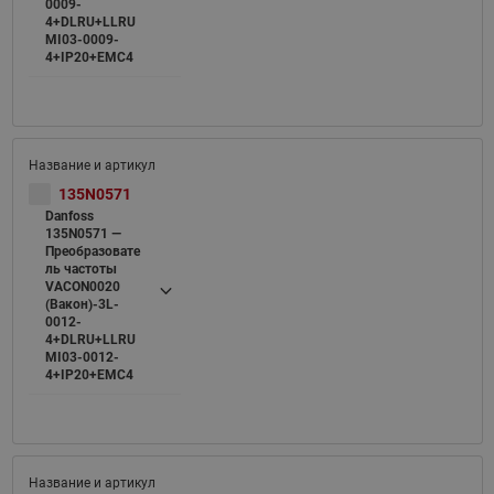
0009-
4+DLRU+LLRU
MI03-0009-
4+IP20+EMC4
135N0571
Danfoss
135N0571 —
Преобразовате
ль частоты
VACON0020
(Вакон)-3L-
0012-
4+DLRU+LLRU
MI03-0012-
4+IP20+EMC4