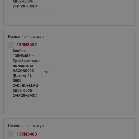
MI02-0004-
2+IP20+EMC4
135N3482
Danfoss
135N3482 —
Преобразовате
ль частоты
VACON0020
(Вакон)-1L-
0005-
2+DLRU+LLRU
MI02-0005-
2+IP20+EMC4
135N3483