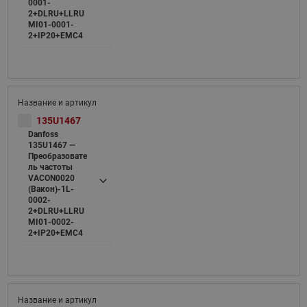
0001-
2+DLRU+LLRU
MI01-0001-
2+IP20+EMC4
135U1467
Danfoss
135U1467 —
Преобразовате
ль частоты
VACON0020
(Вакон)-1L-
0002-
2+DLRU+LLRU
MI01-0002-
2+IP20+EMC4