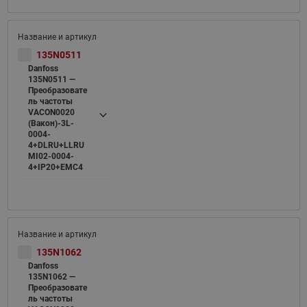
135N0511
Danfoss
135N0511 —
Преобразовате
ль частоты
VACON0020
(Вакон)-3L-
0004-
4+DLRU+LLRU
MI02-0004-
4+IP20+EMC4
135N1062
Danfoss
135N1062 —
Преобразовате
ль частоты