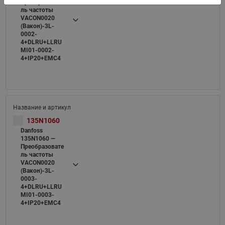
Преобразовате
ль частоты
VACON0020
(Вакон)-3L-
0002-
4+DLRU+LLRU
MI01-0002-
4+IP20+EMC4
135N1060
Danfoss
135N1060 —
Преобразовате
ль частоты
VACON0020
(Вакон)-3L-
0003-
4+DLRU+LLRU
MI01-0003-
4+IP20+EMC4