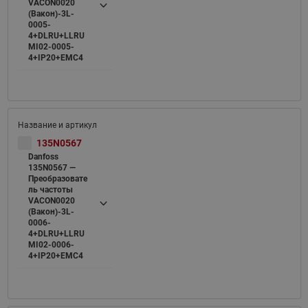
VACON0020
(Вакон)-3L-
0005-
4+DLRU+LLRU
MI02-0005-
4+IP20+EMC4
135N0567
Danfoss
135N0567 —
Преобразовате
ль частоты
VACON0020
(Вакон)-3L-
0006-
4+DLRU+LLRU
MI02-0006-
4+IP20+EMC4