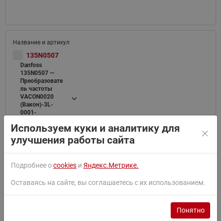
135N0507
Danfoss
135N0507 —
Преобразовате
ль частоты
VACON0020
(Вакон)-3L-
0001-
4+DLRU+LLRU
Используем куки и аналитику для
MI01-0001-
4+IP20+EMC4
улучшения работы сайта
Подробнее о
cookies
и
Яндекс.Метрике.
Оставаясь на сайте, вы соглашаетесь с их использованием.
135N0509
Danfoss
Понятно
135N0509 —