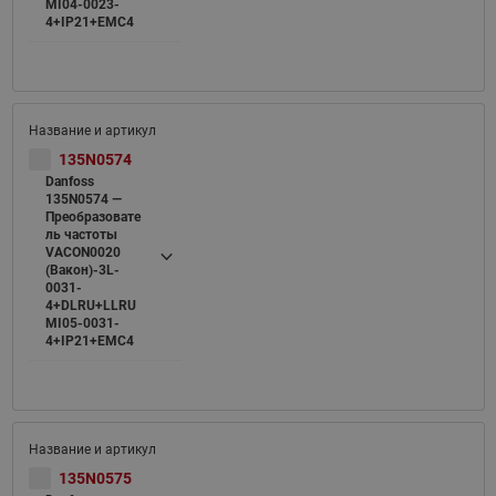
MI04-0023-
4+IP21+EMC4
135N0574
Danfoss
135N0574 —
Преобразовате
ль частоты
VACON0020
(Вакон)-3L-
0031-
4+DLRU+LLRU
MI05-0031-
4+IP21+EMC4
135N0575