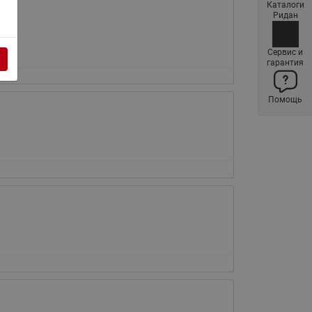
Каталоги
Латунные фильтры сетчатые
Ридан
Ридан (код 065B83xxR)
Нержавеющие фильтры
Сервис и
гарантия
сетчатые Ридан
Воздухоотводчики Airvent-R
Помощь
(Вентиляция) Ридан (код
06583xxR)
Компенсаторы осевые
сильфонные Ридан
Регуляторы давления Ридан
Клапаны редукционные Ридан
Гибкие вставки
Предохранительные клапаны
RSV
Латунные краны шаровые
запорные Ридан (код