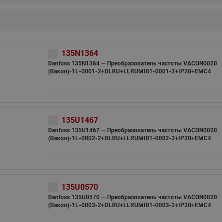
этажные для систем отоп
TDU-R Ридан
Показать все
Квартирные станции ШК
Ридан
135N1364
Учёт тепловой энергии
Чиллеры (холодильн
Danfoss 135N1364 — Преобразователь частоты VACON0020
Коллекторы
машины)
(Вакон)-1L-0001-2+DLRU+LLRUMI01-0001-2+IP20+EMC4
Квартирные приборы учёта
распределительные
Чиллеры с воздушным
Распределители INDIV
Квартирные тепловые пу
охлаждением конденсато
MyFlat
Коммерческий (Общедомовой)
серии RCH
учет тепловой энергии
135U1467
Danfoss 135U1467 — Преобразователь частоты VACON0020
Показать все
Автоматизированная система
(Вакон)-1L-0002-2+DLRU+LLRUMI01-0002-2+IP20+EMC4
учета энергоресурсов
Узлы регулирования
Преобразователи час
135U0570
приточных установок
Danfoss 135U0570 — Преобразователь частоты VACON0020
Преобразователь частот
(Вакон)-1L-0003-2+DLRU+LLRUMI01-0003-2+IP20+EMC4
Ридан RF-51
Узлы теплоснабжения с 3-