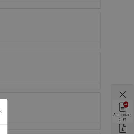
ы
Нержавеющие краны шаровые
запорные Ридан
Затворы дисковые Ридан
Латунные обратные клапаны
Ридан
Чугунные обратные клапаны/
затворы Ридан
Нержавеющие обратные
клапаны Ридан
Фильтры сетчатые Ридан ФСФ
Балансировочные клапаны для
наружных систем
₽
Сильфонные компенсаторы
для наружных систем
Запросить
счет
Фильтры сетчатые Ридан ФСФ
для наружных систем