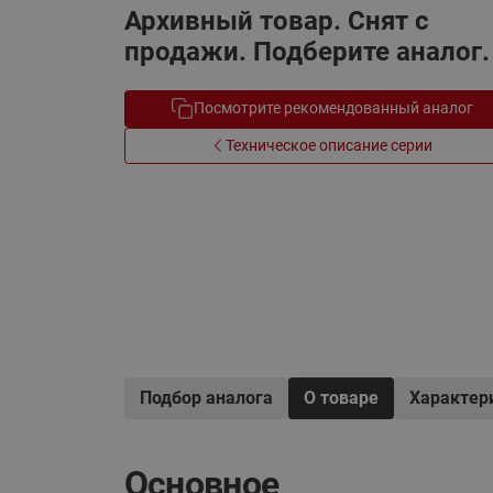
Архивный товар. Снят с
Электрообогрев
Системы водоснабжения
продажи. Подберите аналог.
Посмотрите рекомендованный аналог
Техническое описание серии
Подбор аналога
О товаре
Характер
Основное