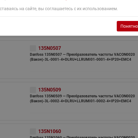
135U0572
ставаясь на сайте, вы соглашаетесь с их использованием.
Danfoss 135U0572 — Преобразователь частоты VACON0020
(Вакон)-1L-0009-2+DLRU+LLRUMI03-0009-2+IP20+EMC4
Понятно
135N0507
Danfoss 135N0507 — Преобразователь частоты VACON0020
(Вакон)-3L-0001-4+DLRU+LLRUMI01-0001-4+IP20+EMC4
135N0509
Danfoss 135N0509 — Преобразователь частоты VACON0020
(Вакон)-3L-0002-4+DLRU+LLRUMI01-0002-4+IP20+EMC4
135N1060
Danfoss 135N1060 — Преобразователь частоты VACON0020