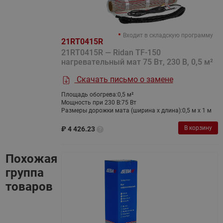
Входит в складскую программу
21RT0415R
21RT0415R — Ridan TF-150
нагревательный мат 75 Вт, 230 В, 0,5 м²
Скачать письмо о замене
Площадь обогрева:
0,5 м²
Мощность при 230 В:
75 Вт
Размеры дорожки мата (ширина х длина):
0,5 м х 1 м
В корзину
₽
4 426.23
Похожая
группа
товаров