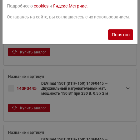
Фильтр
Подробнее о
cookies
и
Яндекс.Метрике.
Оставаясь на сайте, вы соглашаетесь с их использованием.
DEVImat 150T (DTIF-150) 140F0444 —
140F0444
Двухжильный нагревательный мат,
Понятно
мощность 75 Вт при 230В, 0,5 х 1 м
Купить аналог
DEVImat 150T (DTIF-150) 140F0445 —
140F0445
Двухжильный нагревательный мат,
мощность 150 Вт при 230 В, 0,5 х 2 м
Купить аналог
DEVImat 150T (DTIF-150) 140F0446 —