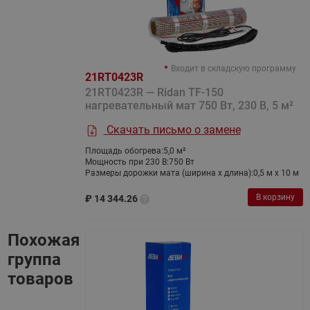
Входит в складскую программу
21RT0423R
21RT0423R — Ridan TF-150
нагревательный мат 750 Вт, 230 В, 5 м²
Скачать письмо о замене
Площадь обогрева:
5,0 м²
Мощность при 230 В:
750 Вт
Размеры дорожки мата (ширина х длина):
0,5 м х 10 м
В корзину
₽
14 344.26
Похожая
группа
товаров