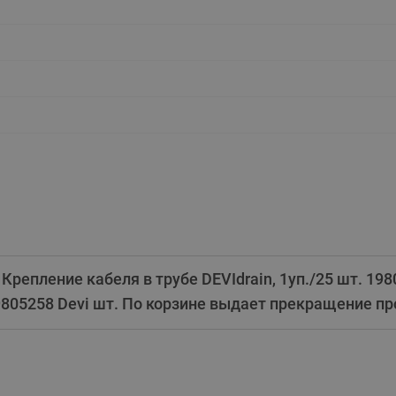
этажные для систем отоп
TDU-R Ридан
Показать все
Квартирные станции ШК
Ридан
Учёт тепловой энергии
Чиллеры (холодильн
Коллекторы
машины)
Квартирные приборы учёта
распределительные
Чиллеры с воздушным
Распределители INDIV
Квартирные тепловые пу
охлаждением конденсато
MyFlat
Коммерческий (Общедомовой)
серии RCH
учет тепловой энергии
Показать все
Автоматизированная система
учета энергоресурсов
репление кабеля в трубе DEVIdrain, 1уп./25 шт. 198
 19805258 Devi шт. По корзине выдает прекращение п
Узлы регулирования
Преобразователи час
приточных установок
Преобразователь частот
Ридан RF-51
Узлы теплоснабжения с 3-