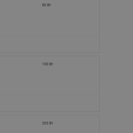
065B82xxR)
80 Вт
Латунные фильтры сетчатые
Ридан (код 065B82xxR)
Воздухоотводчики Airvent-R
Ридан (код 06582xxR)
100 Вт
205 Вт