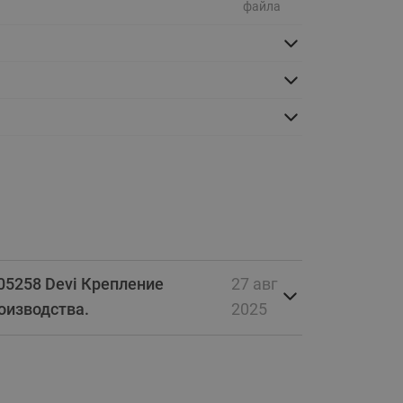
файла
Ридан
ления
С
ые
Трубопроводная арматура
Стальные краны запорно-
регулирующие Ридан
нкты
ра
Стальные краны шаровые
запорные Ридан
Привод электрический АМВ
для шаровых кранов RJIP
Premium (Премиум)
05258 Devi Крепление
27 авг
Показать все
Краны шаровые чугунные
роизводства.
2025
Ридан
тоты
Латунные краны шаровые
ы
запорные Ридан (код
065B83xxR)