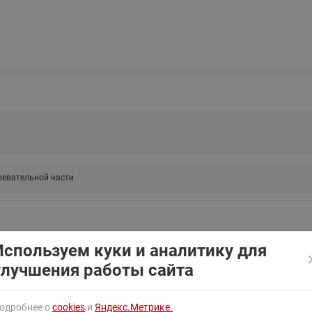
ходовыми клапанами
Преобразователь частот
Ридан RF-101
Узлы холодоснабжения с 3-
ходовыми клапанами
Узлы теплоснабжения с
комбинированным клапаном
AQT(F)-R
ревательной части
Используем куки и аналитику для
улучшения работы сайта
одробнее о
cookies
и
Яндекс.Метрике.