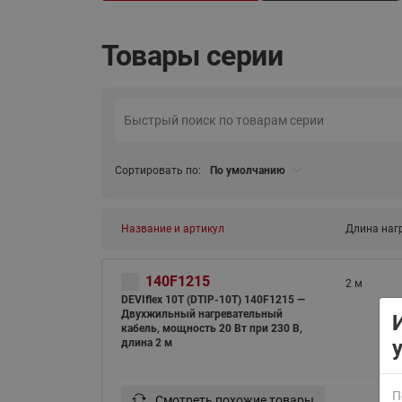
Товары серии
ВСЯ ПРОДУКЦИЯ
Сортировать по:
По умолчанию
Название и артикул
Длина наг
140F1215
2 м
DEVIflex 10T (DTIP-10T) 140F1215 —
Двухжильный нагревательный
кабель, мощность 20 Вт при 230 В,
длина 2 м
П
Смотреть похожие товары