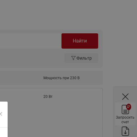
ы
Нержавеющие краны шаровые
запорные Ридан
Затворы дисковые Ридан
Латунные обратные клапаны
Ридан
Найти
Чугунные обратные клапаны/
затворы Ридан
Фильтр
Нержавеющие обратные
клапаны Ридан
Мощность при 230 В
Фильтры сетчатые Ридан ФСФ
Балансировочные клапаны для
20 Вт
наружных систем
₽
Сильфонные компенсаторы
для наружных систем
Запросить
счет
Фильтры сетчатые Ридан ФСФ
для наружных систем