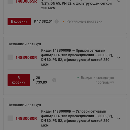
148B0065R
1/2"), DN 65, PN 52, c фильтрующей сеткой
250 мкм
В корзину
₽
17 382.01
Регулярные поставки
Ридан 148B9080R — Прямой сетчатый
фильтр FIA, тип присоединения — 80 D (3"),
148B9080R
DN 80, PN 52, c фильтрующей сеткой 250
мкм
В
20
Входит в складскую
₽
корзину
739.89
программу
Ридан 148B0080R — Угловой сетчатый
фильтр FIA, тип присоединения — 80 D (3"),
148B0080R
DN 80, PN 52, c фильтрующей сеткой 250
мкм