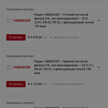
Ридан 148B0020R — Угловой сетчатый
фильтр FIA, тип присоединения — 20 D
148B0020R
(3/4"), DN 20, PN 52, c фильтрующей сеткой
150 мкм
В корзину
₽
5 078.50
Заказная позиция
Ридан 148B9025R — Прямой сетчатый
фильтр FIA, тип присоединения — 25 D (1"),
148B9025R
DN 25, PN 52, c фильтрующей сеткой 150
мкм
В корзину
₽
6 173.86
Регулярные поставки